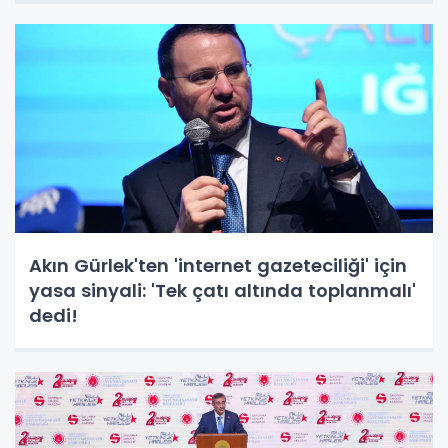
Akın Gürlek'ten 'internet gazeteciliği' için
yasa sinyali: 'Tek çatı altında toplanmalı'
dedi!