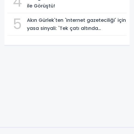
4
ile Görüştü!
5
Akın Gürlek'ten 'internet gazeteciliği' için
yasa sinyali: 'Tek çatı altında
toplanmalı' dedi!