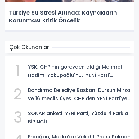
Türkiye Su Stresi Altında: Kaynakların
Korunması Kritik Öncelik
Çok Okunanlar
1
YSK, CHP'nin görevden aldığı Mehmet
Hadimi Yakupoğlu'nu, 'YENİ Parti'
temsilcisi olarak atadı!
2
Bandırma Belediye Başkanı Dursun Mirza
ve 16 meclis üyesi CHP'den YENİ Parti'ye
geçti!
3
SONAR anketi: YENİ Parti, Yüzde 4 Farkla
BİRİNCİ!
Erdoğan, Mekke’de Veliaht Prens Selman