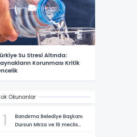
ürkiye Su Stresi Altında:
aynakların Korunması Kritik
ncelik
ok Okunanlar
1
Bandırma Belediye Başkanı
Dursun Mirza ve 16 meclis
üyesi CHP'den YENİ Parti'ye