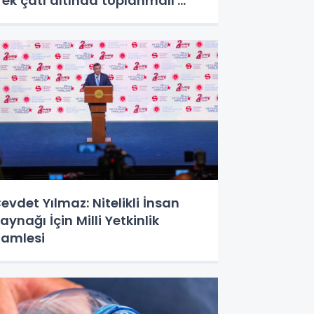
Tek çatı altında toplanmalı'
edi!
evdet Yılmaz: Nitelikli İnsan
aynağı İçin Milli Yetkinlik
amlesi