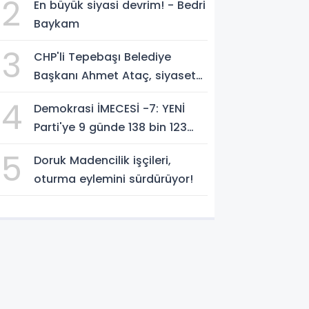
2
En büyük siyasi devrim! - Bedri
geçti!
Baykam
3
CHP'li Tepebaşı Belediye
Başkanı Ahmet Ataç, siyasete
YENİ Parti'de devam edeceğini
4
Demokrasi İMECESİ -7: YENİ
açıkladı
Parti'ye 9 günde 138 bin 123
kişiden, 300 milyon 549 bin
5
Doruk Madencilik işçileri,
594 TL. bağış
oturma eylemini sürdürüyor!