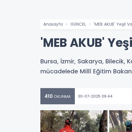
Anasayfa
GÜNCEL
'MEB AKUB' Yeşil 
'MEB AKUB' Yeş
Bursa, İzmir, Sakarya, Bilecik
mücadelede Millî Eğitim Bakanlı
410
30-07-2025 09:44
OKUNMA