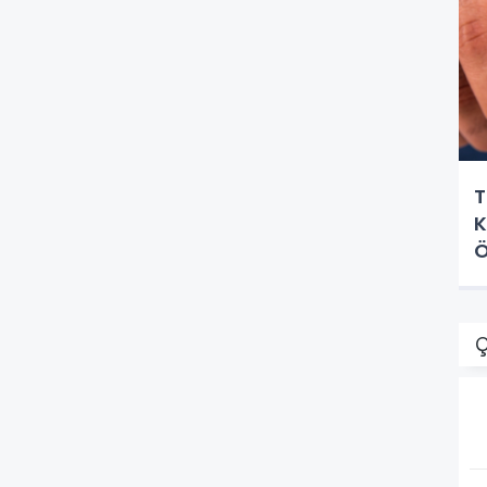
T
K
Ö
Ç