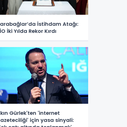
arabağlar’da İstihdam Atağı:
İO İki Yılda Rekor Kırdı
kın Gürlek'ten 'internet
azeteciliği' için yasa sinyali: