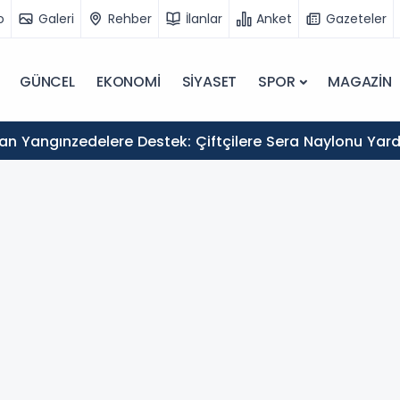
o
Galeri
Rehber
İlanlar
Anket
Gazeteler
GÜNCEL
EKONOMİ
SİYASET
SPOR
MAGAZİN
an Yangınzedelere Destek: Çiftçilere Sera Naylonu Yar