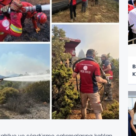
B
K
e tahliye ve söndürme çalışmalarına katılan