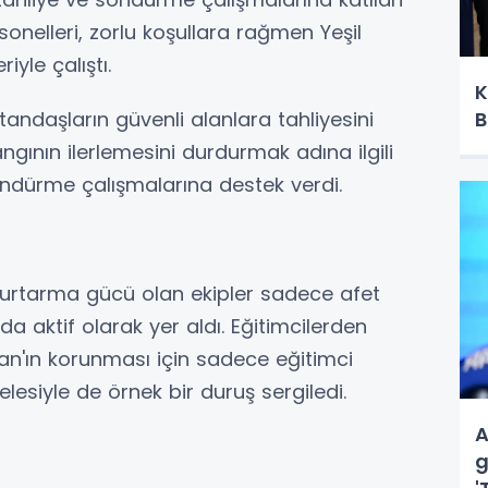
nelleri, zorlu koşullara rağmen Yeşil
iyle çalıştı.
K
B
andaşların güvenli alanlara tahliyesini
gının ilerlemesini durdurmak adına ilgili
söndürme çalışmalarına destek verdi.
kurtarma gücü olan ekipler sadece afet
a aktif olarak yer aldı. Eğitimcilerden
tan'ın korunması için sadece eğitimci
lesiyle de örnek bir duruş sergiledi.
A
g