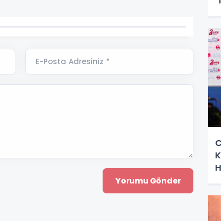
'
d
E-Posta Adresiniz *
C
K
H