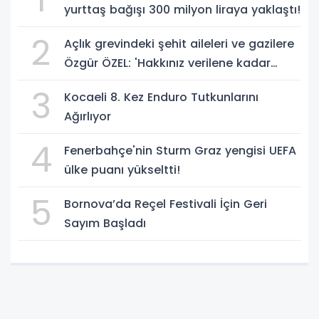
yurttaş bağışı 300 milyon liraya yaklaştı!
2
Açlık grevindeki şehit aileleri ve gazilere
Özgür ÖZEL: 'Hakkınız verilene kadar
yanınızdayız'
3
Kocaeli 8. Kez Enduro Tutkunlarını
Ağırlıyor
4
Fenerbahçe'nin Sturm Graz yengisi UEFA
ülke puanı yükseltti!
5
Bornova’da Reçel Festivali İçin Geri
Sayım Başladı