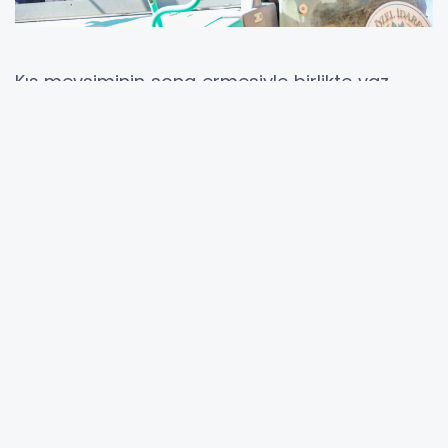
Kış mevsiminin sona ermesiyle birlikte yaz
sezonu çalışmalarını hızlandıran İl Özel İdaresi
ekipleri, yağışlar ve seller nedeniyle zarar
gören yolları kısa sürede onarırken, bir yandan
da yeni yol açma çalışmalarını sürdürüyor.
Sıcak asfalt üretimi ve serim çalışmalarına da
başlayan ekipler, vatandaşların daha güvenli
ve konforlu ulaşım sağlaması için sahada
gece gündüz görev yapıyor.
Sadece yaz aylarında değil, kış şartlarında da
büyük bir özveriyle çalışan ekipler, karla
mücadele kapsamında köy yollarını sürekli