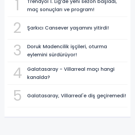
1
Trendyol 1. Lig’de yeni sezon başladı,
maç sonuçları ve program!
2
Şarkıcı Cansever yaşamını yitirdi!
3
Doruk Madencilik işçileri, oturma
eylemini sürdürüyor!
4
Galatasaray - Villarreal maçı hangi
kanalda?
5
Galatasaray, Villarreal'e diş geçiremedi!