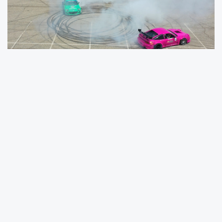
Drift Otomobil Spor Kulübü tarafından
Gaziantep Valiliği, Gaziantep Büyükşehir
Belediyesi, Spor Toto, Power App ve HT Spor
katkılarıyla yapılacak dev organizasyon, 24
Mayıs 2026 Pazar günü Gaziantep Ortadoğu
Fuar Merkezi’nde bulunan Gazi Pisti’nde
düzenlenecek.