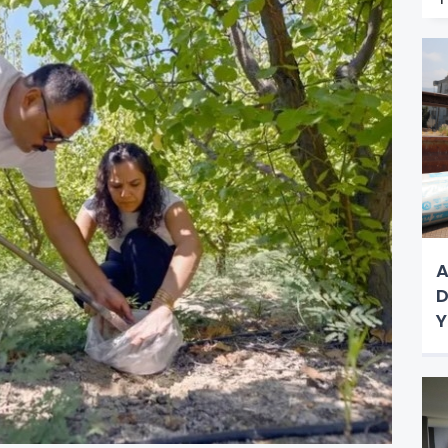
A
D
Y