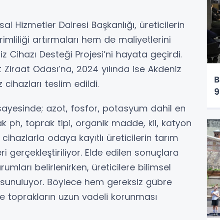
l Hizmetler Dairesi Başkanlığı, üreticilerin
liliği artırmaları hem de maliyetlerini
 Cihazı Desteği Projesi’ni hayata geçirdi.
Ziraat Odası’na, 2024 yılında ise Akdeniz
B
cihazları teslim edildi.
9
 sayesinde; azot, fosfor, potasyum dahil en
ak ph, toprak tipi, organik madde, kil, katyon
 cihazlarla odaya kayıtlı üreticilerin tarım
ri gerçekleştiriliyor. Elde edilen sonuçlara
mları belirlenirken, üreticilere bilimsel
i sunuluyor. Böylece hem gereksiz gübre
e toprakların uzun vadeli korunması