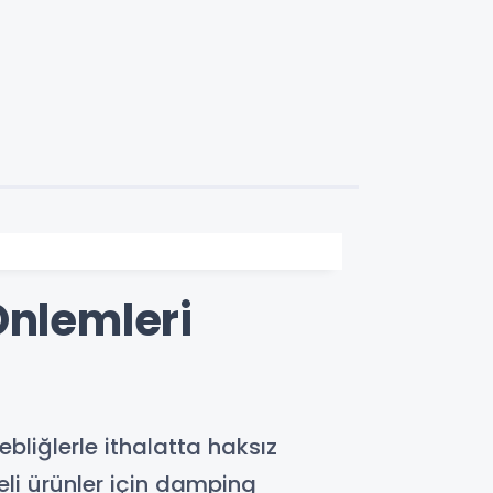
Önlemleri
liğlerle ithalatta haksız
eli ürünler için damping