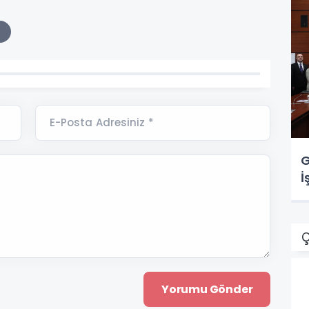
E-Posta Adresiniz *
G
İ
Ç