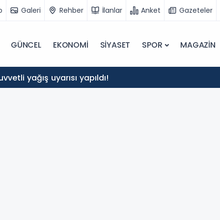
o
Galeri
Rehber
İlanlar
Anket
Gazeteler
GÜNCEL
EKONOMİ
SİYASET
SPOR
MAGAZİN
kuvvetli yağış uyarısı yapıldı!