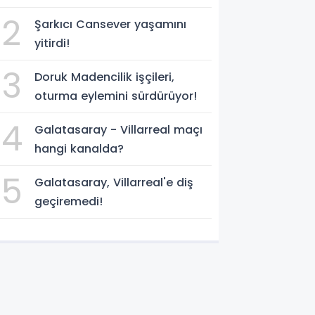
program!
2
Şarkıcı Cansever yaşamını
yitirdi!
3
Doruk Madencilik işçileri,
oturma eylemini sürdürüyor!
4
Galatasaray - Villarreal maçı
hangi kanalda?
5
Galatasaray, Villarreal'e diş
geçiremedi!