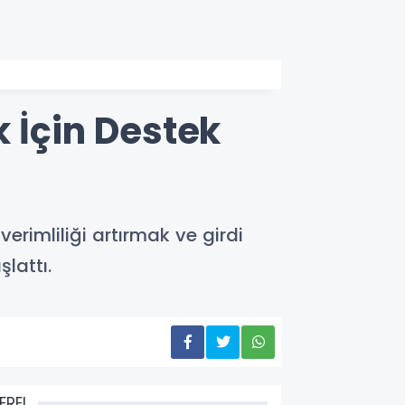
 İçin Destek
erimliliği artırmak ve girdi
lattı.
EREL