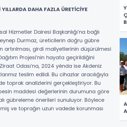
Y
YILLARDA DAHA FAZLA ÜRETİCİYE
Ç
B
al Hizmetler Dairesi Başkanlığı’na bağlı
eynep Durmaz, üreticilerin doğru gübre
n artırılması, girdi maliyetlerinin düşürülmesi
ağıtım Projesi’nin hayata geçirildiğini
Ziraat Odası’na, 2024 yılında ise Akdeniz
arımız teslim edildi. Bu cihazlar aracılığıyla
de toprak analizlerini gerçekleştiriyor. Bu
 besin maddesi değerlerinin durumuna göre
yalı gübreleme önerileri sunuluyor. Böylece
A
lmiş ve toprağın uzun vadede korunması
A