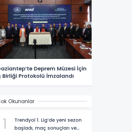
aziantep’te Deprem Müzesi İçin
ş Birliği Protokolü İmzalandı
ok Okunanlar
1
Trendyol 1. Lig’de yeni sezon
başladı, maç sonuçları ve