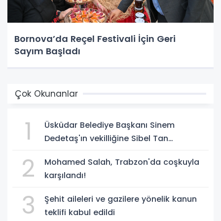
Bornova’da Reçel Festivali İçin Geri
Sayım Başladı
Çok Okunanlar
1
Üsküdar Belediye Başkanı Sinem
Dedetaş'ın vekilliğine Sibel Tan
Çetinkaya seçildi!
2
Mohamed Salah, Trabzon'da coşkuyla
karşılandı!
3
Şehit aileleri ve gazilere yönelik kanun
teklifi kabul edildi