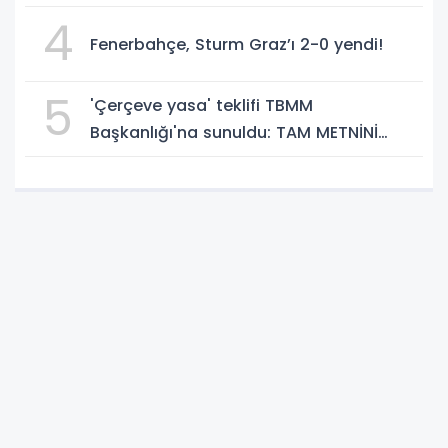
4
Fenerbahçe, Sturm Graz’ı 2-0 yendi!
5
'Çerçeve yasa' teklifi TBMM
Başkanlığı'na sunuldu: TAM METNİNİ
SUNUYORUZ