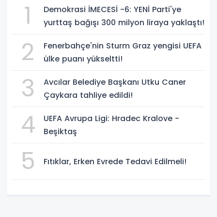
1
Demokrasi İMECESİ -6: YENİ Parti'ye
yurttaş bağışı 300 milyon liraya yaklaştı!
2
Fenerbahçe'nin Sturm Graz yengisi UEFA
ülke puanı yükseltti!
3
Avcılar Belediye Başkanı Utku Caner
Çaykara tahliye edildi!
4
UEFA Avrupa Ligi: Hradec Kralove -
Beşiktaş
5
Fıtıklar, Erken Evrede Tedavi Edilmeli!