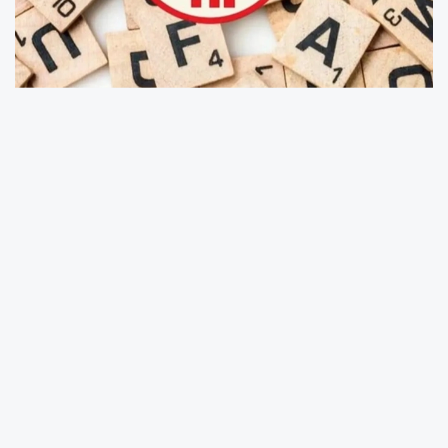
Kültür ve Turizm Bakanı Mehmet Nuri Ersoy,
Türk Dil Kurumu’nun (TDK) yürüttüğü çalışma
sonucunda 2025 yılının kelimesi/kavramının
“dijital vicdan” olarak belirlendiğini duyurdu.
Yaklaşık 300 bin kişinin oy kullandığı süreçte
seçilen kavram, dijital çağda vicdan,
sorumluluk ve toplumsal duyarlılıkların nasıl
şekillendiğine dikkat çektiğini ifade eden
Bakan Ersoy, paylaşımında “dijital vicdan”
kavramının, vicdanın sorumluluk ve eylemden