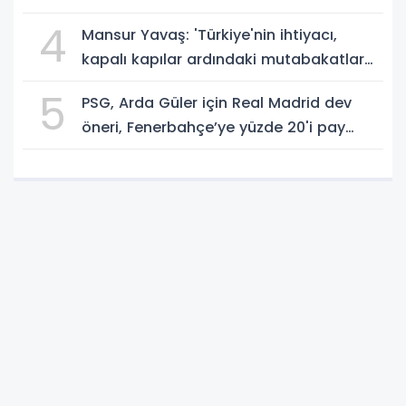
istemeli! Rasim AKKAYA yazdı...
4
Mansur Yavaş: 'Türkiye'nin ihtiyacı,
kapalı kapılar ardındaki mutabakatlar
değil'
5
PSG, Arda Güler için Real Madrid dev
öneri, Fenerbahçe’ye yüzde 20'i pay
gelebilir!