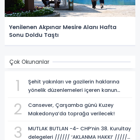
Yenilenen Akpınar Mesire Alanı Hafta
Sonu Doldu Taştı
Çok Okunanlar
1
Şehit yakınları ve gazilerin haklarına
yönelik düzenlemeleri içeren kanun
teklifi, yasalaştı!
2
Cansever, Çarşamba günü Kuzey
Makedonya’da toprağa verilecek!
3
MUTLAK BUTLAN -4- CHP’nin 38. Kurultay
delegeleri ////// ‘AKLANMA HAKKI’ //////