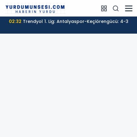
02:32
Trendyol 1. Lig: Antalyaspor-Keçiörengücü: 4-3