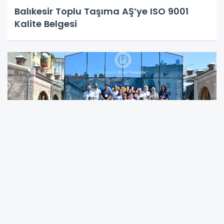
Balıkesir Toplu Taşıma AŞ’ye ISO 9001
Kalite Belgesi
Yıldırım’da Yaz Okulu Coşkusu: Çocuklar
Bilim ve Sanatla Buluşuyor