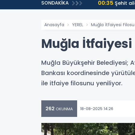
00:35
SONDAKİKA
ti
Şehit ai
Anasayfa
YEREL
Muğla İtfaiyesi Filos
Muğla İtfaiyesi
Muğla Büyükşehir Belediyesi; A
Bankası koordinesinde yürütülen
ile itfaiye filosunu yeniliyor.
262
18-08-2025 14:26
OKUNMA