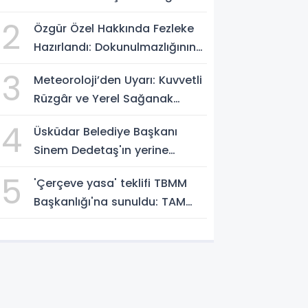
Sibel Tan Çetinkaya seçildi!
2
Özgür Özel Hakkında Fezleke
Hazırlandı: Dokunulmazlığının
Kaldırılması İstemi!
3
Meteoroloji’den Uyarı: Kuvvetli
Rüzgâr ve Yerel Sağanak
Bekleniyor
4
Üsküdar Belediye Başkanı
Sinem Dedetaş'ın yerine
başkanvekili seçiliyor
5
'Çerçeve yasa' teklifi TBMM
Başkanlığı'na sunuldu: TAM
METNİNİ SUNUYORUZ