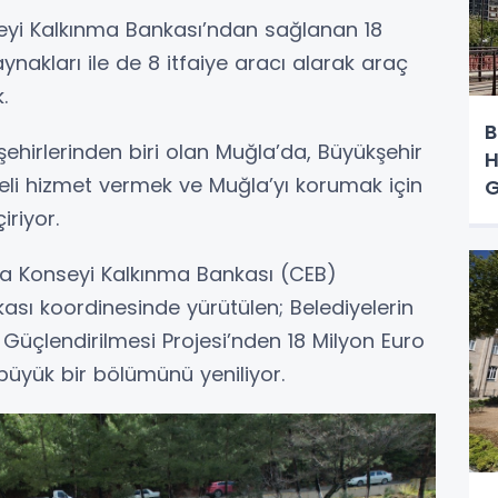
eyi Kalkınma Bankası’ndan sağlanan 18
aynakları ile de 8 itfaiye aracı alarak araç
.
B
ehirlerinden biri olan Muğla’da, Büyükşehir
H
eli hizmet vermek ve Muğla’yı korumak için
G
riyor.
pa Konseyi Kalkınma Bankası (CEB)
nkası koordinesinde yürütülen; Belediyelerin
n Güçlendirilmesi Projesi’nden 18 Milyon Euro
 büyük bir bölümünü yeniliyor.