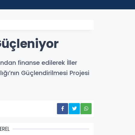
00:24
Moham
Güçleniyor
dan finanse edilerek İller
ığı’nın Güçlendirilmesi Projesi
EREL