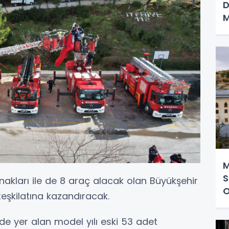
D
M
M
S
nakları ile de 8 araç alacak olan Büyükşehir
O
teşkilatına kazandıracak.
nde yer alan model yılı eski 53 adet