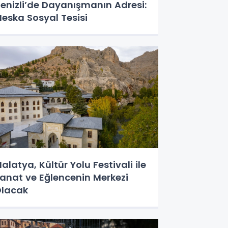
enizli’de Dayanışmanın Adresi:
eska Sosyal Tesisi
alatya, Kültür Yolu Festivali ile
anat ve Eğlencenin Merkezi
lacak