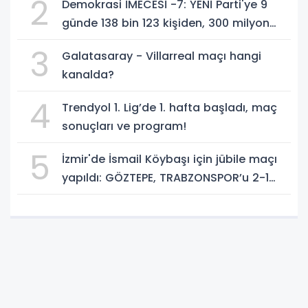
2
Demokrasi İMECESİ -7: YENİ Parti'ye 9
günde 138 bin 123 kişiden, 300 milyon
549 bin 594 TL. bağış
3
Galatasaray - Villarreal maçı hangi
kanalda?
4
Trendyol 1. Lig’de 1. hafta başladı, maç
sonuçları ve program!
5
İzmir'de İsmail Köybaşı için jübile maçı
yapıldı: GÖZTEPE, TRABZONSPOR’u 2-1
yendi