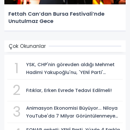
Fettah Can’dan Bursa Festivali’nde
Unutulmaz Gece
Çok Okunanlar
1
YSK, CHP'nin görevden aldığı Mehmet
Hadimi Yakupoğlu'nu, 'YENİ Parti'
temsilcisi olarak atadı!
2
Fıtıklar, Erken Evrede Tedavi Edilmeli!
3
Animasyon Ekonomisi Büyüyor... Niloya
YouTube'da 7 Milyar Görüntülenmeye
Ulaştı
SONAR anketi: YENİ Parti, Yüzde 4 Farkla