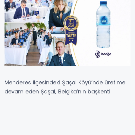
Menderes ilçesindeki Şaşal Köyü’nde üretime
devam eden Şaşal, Belçika’nın başkenti
Brüksel merkezli International Taste Institute
tarafından “Üstün Lezzet Ödülü”ne layık
görüldü.
250’yi aşkın uzman şef ve sömeliyeden oluşan