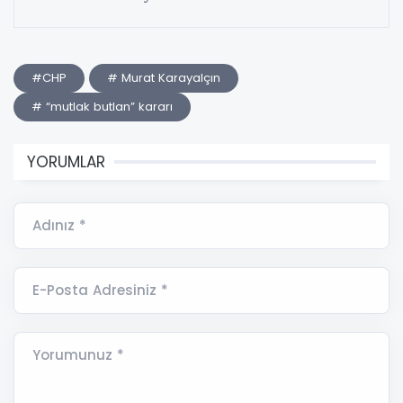
#CHP
# Murat Karayalçın
# “mutlak butlan” kararı
YORUMLAR
Adınız *
E-Posta Adresiniz *
Yorumunuz *