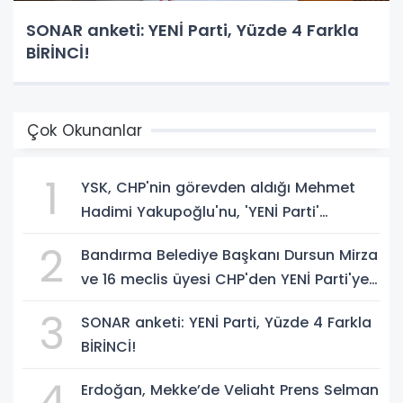
SONAR anketi: YENİ Parti, Yüzde 4 Farkla
BİRİNCİ!
Çok Okunanlar
1
YSK, CHP'nin görevden aldığı Mehmet
Hadimi Yakupoğlu'nu, 'YENİ Parti'
temsilcisi olarak atadı!
2
Bandırma Belediye Başkanı Dursun Mirza
ve 16 meclis üyesi CHP'den YENİ Parti'ye
geçti!
3
SONAR anketi: YENİ Parti, Yüzde 4 Farkla
BİRİNCİ!
4
Erdoğan, Mekke’de Veliaht Prens Selman