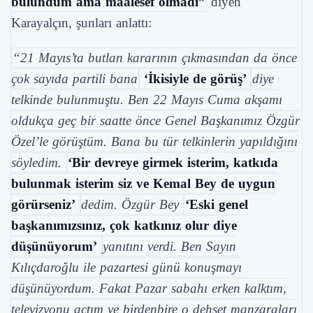
bulundum ama maalesef olmadı”
diyen
Karayalçın, şunları anlattı:
“21 Mayıs’ta butlan kararının çıkmasından da önce
çok sayıda partili bana
‘İkisiyle de görüş’
diye
telkinde bulunmuştu. Ben 22 Mayıs Cuma akşamı
oldukça geç bir saatte önce Genel Başkanımız Özgür
Özel’le görüştüm. Bana bu tür telkinlerin yapıldığını
söyledim.
‘Bir devreye girmek isterim, katkıda
bulunmak isterim siz ve Kemal Bey de uygun
görürseniz’
dedim. Özgür Bey
‘Eski genel
başkanımızsınız, çok katkınız olur diye
düşünüyorum’
yanıtını verdi. Ben Sayın
Kılıçdaroğlu ile pazartesi günü konuşmayı
düşünüyordum. Fakat Pazar sabahı erken kalktım,
televizyonu açtım ve birdenbire o dehşet manzaraları