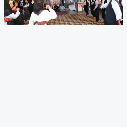
Adıyaman’da Muharrem ayının manevi iklimi,
Alevi canlar ile Sünni vatandaşların aynı
sofrada buluştuğu anlamlı bir aşure
programıyla taçlandı. Kadim coğrafyanın
sevgi, hoşgörü ve birlikte yaşama kültürü bir
kez daha hayat bulurken, aşure kazanları
etrafında dostluklar pekişti, gelenek ve
görenekler birlikte yaşatıldı.