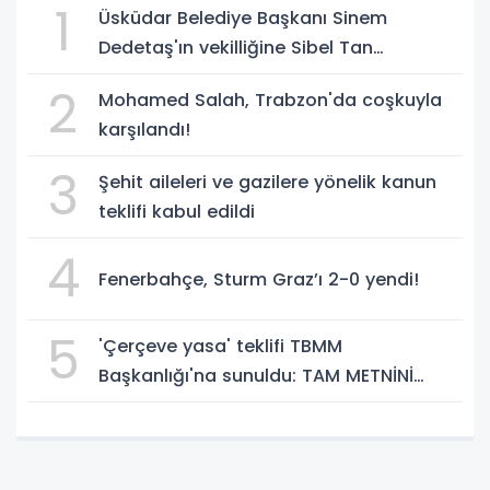
1
Üsküdar Belediye Başkanı Sinem
Dedetaş'ın vekilliğine Sibel Tan
Çetinkaya seçildi!
2
Mohamed Salah, Trabzon'da coşkuyla
karşılandı!
3
Şehit aileleri ve gazilere yönelik kanun
teklifi kabul edildi
4
Fenerbahçe, Sturm Graz’ı 2-0 yendi!
5
'Çerçeve yasa' teklifi TBMM
Başkanlığı'na sunuldu: TAM METNİNİ
SUNUYORUZ