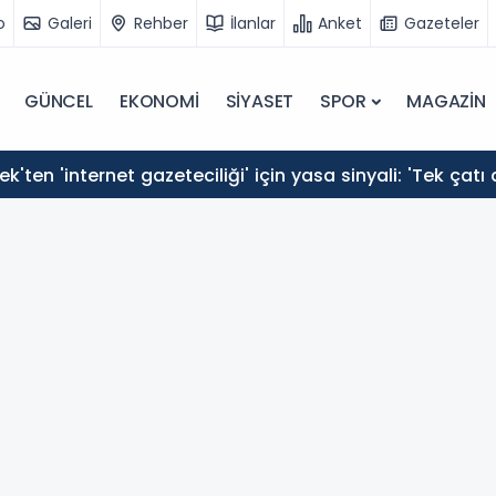
o
Galeri
Rehber
İlanlar
Anket
Gazeteler
GÜNCEL
EKONOMİ
SİYASET
SPOR
MAGAZİN
ek'ten 'internet gazeteciliği' için yasa sinyali: 'Tek çatı