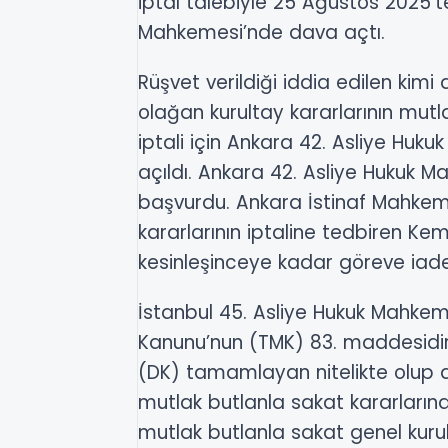
iptal talebiyle 25 Ağustos 2025’t
Mahkemesi’nde dava açtı.
Rüşvet verildiği iddia edilen kimi 
olağan kurultay kararlarının mut
iptali için Ankara 42. Asliye Hu
açıldı. Ankara 42. Asliye Hukuk M
başvurdu. Ankara İstinaf Mahkeme
kararlarının iptaline tedbiren Ke
kesinleşinceye kadar göreve iade
İstanbul 45. Asliye Hukuk Mahkem
Kanunu’nun (TMK) 83. maddesidir
(DK) tamamlayan nitelikte olup de
mutlak butlanla sakat kararlarına 
mutlak butlanla sakat genel kurul 