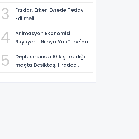
yükseltti!
3
Fıtıklar, Erken Evrede Tedavi
Edilmeli!
4
Animasyon Ekonomisi
Büyüyor... Niloya YouTube'da 7
Milyar Görüntülenmeye Ulaştı
5
Deplasmanda 10 kişi kaldığı
maçta Beşiktaş, Hradec
Kralove'i 1-0 yendi!