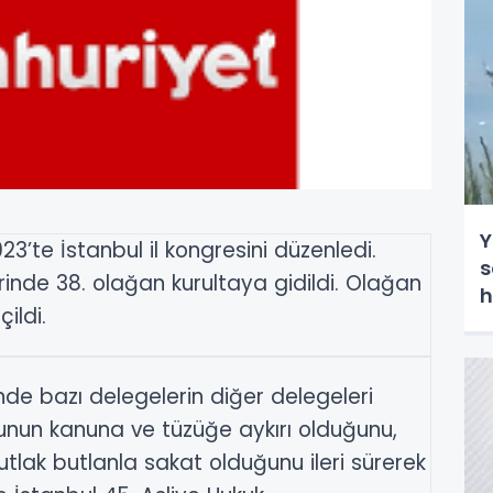
Y
23’te İstanbul il kongresini düzenledi.
s
inde 38. olağan kurultaya gidildi. Olağan
h
ildi.
sinde bazı delegelerin diğer delegeleri
 bunun kanuna ve tüzüğe aykırı olduğunu,
mutlak butlanla sakat olduğunu ileri sürerek