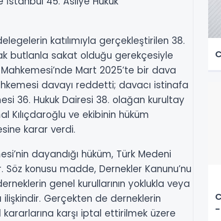
e İstanbul 45. Asliye Hukuk
delegelerin katılımıyla gerçekleştirilen 38.
C
lak butlanla sakat olduğu gerekçesiyle
kuk Mahkemesi’nde Mart 2025’te bir dava
ahkemesi davayı reddetti; davacı istinafa
si 36. Hukuk Dairesi 38. olağan kurultay
mal Kılıçdaroğlu ve ekibinin hüküm
sine karar verdi.
esi’nin dayandığı hüküm, Türk Medeni
. Söz konusu madde, Dernekler Kanunu’nu
rneklerin genel kurullarının yoklukla veya
C
ilişkindir. Gerçekten de derneklerin
-
kararlarına karşı iptal ettirilmek üzere