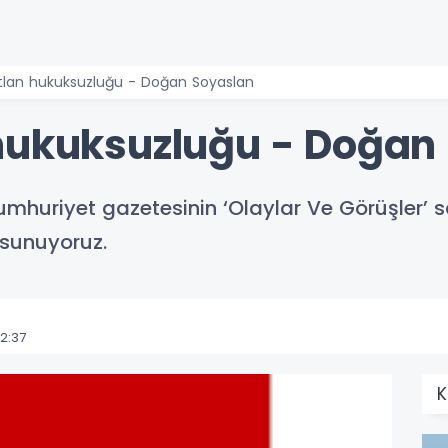
tlan hukuksuzluğu - Doğan Soyaslan
hukuksuzluğu - Doğan
umhuriyet gazetesinin ‘Olaylar Ve Görüşler’
e sunuyoruz.
2:37
K