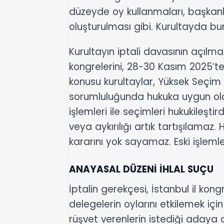
düzeyde oy kullanmaları, başkanlı
oluşturulması gibi. Kurultayda bu
Kurultayın iptali davasının açılm
kongrelerini, 28-30 Kasım 2025’te 
konusu kurultaylar, Yüksek Seçim Ku
sorumluluğunda hukuka uygun olar
işlemleri ile seçimleri hukukileşt
veya aykırılığı artık tartışılama
kararını yok sayamaz. Eski işlemler
ANAYASAL DÜZENİ İHLAL SUÇU
İptalin gerekçesi, İstanbul il kon
delegelerin oylarını etkilemek içi
rüşvet verenlerin istediği adaya oy