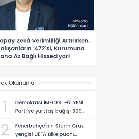
apay Zekâ Verimliliği Artırırken,
alışanların %72'si, Kurumuna
aha Az Bağlı Hissediyor!
ok Okunanlar
1
Demokrasi İMECESİ -6: YENİ
Parti'ye yurttaş bağışı 300
milyon liraya yaklaştı!
2
Fenerbahçe'nin Sturm Graz
yengisi UEFA ülke puanı