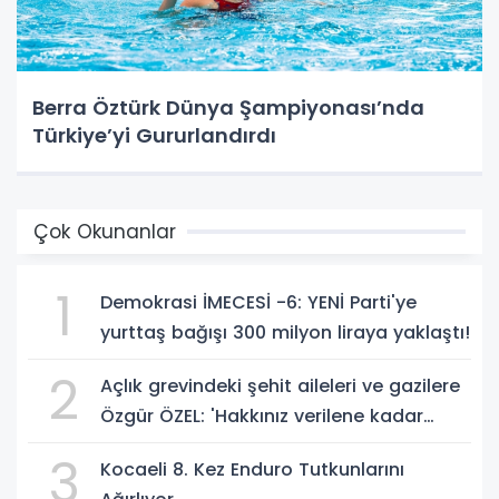
Berra Öztürk Dünya Şampiyonası’nda
Türkiye’yi Gururlandırdı
Çok Okunanlar
1
Demokrasi İMECESİ -6: YENİ Parti'ye
yurttaş bağışı 300 milyon liraya yaklaştı!
2
Açlık grevindeki şehit aileleri ve gazilere
Özgür ÖZEL: 'Hakkınız verilene kadar
yanınızdayız'
3
Kocaeli 8. Kez Enduro Tutkunlarını