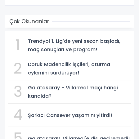
Çok Okunanlar
1
Trendyol 1. Lig’de yeni sezon başladı,
maç sonuçları ve program!
2
Doruk Madencilik işçileri, oturma
eylemini sürdürüyor!
3
Galatasaray - Villarreal maçı hangi
kanalda?
4
Şarkıcı Cansever yaşamını yitirdi!
5
Galatasaray, Villarreal'e diş geçiremedi!