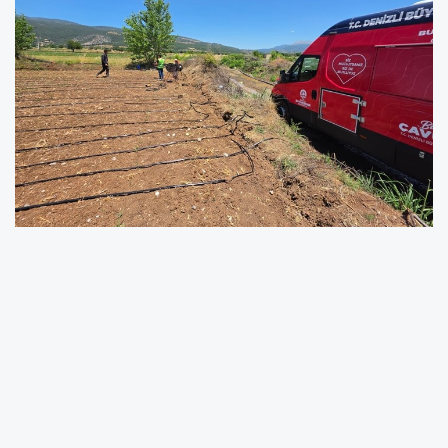
Denizli Büyükşehir Belediyesi, kavurucu yaz
sıcaklarında tarımsal üretimin yükünü
sırtlayan emekçilerin yanında olmaya devam
ediyor. Denizli Büyükşehir Belediyesi Sosyal
Hizmetler Dairesi Başkanlığı bünyesinde kentin
dört bir yanında hizmet veren mobil ikram