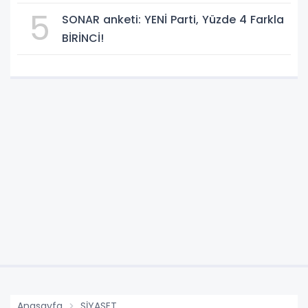
geçti!
5
SONAR anketi: YENİ Parti, Yüzde 4 Farkla
BİRİNCİ!
Anasayfa
SİYASET