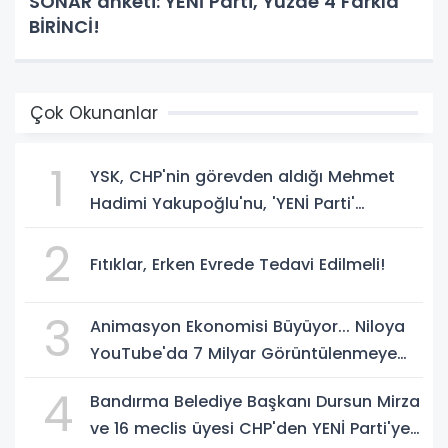
SONAR anketi: YENİ Parti, Yüzde 4 Farkla
BİRİNCİ!
Çok Okunanlar
1
YSK, CHP'nin görevden aldığı Mehmet
Hadimi Yakupoğlu'nu, 'YENİ Parti'
temsilcisi olarak atadı!
2
Fıtıklar, Erken Evrede Tedavi Edilmeli!
3
Animasyon Ekonomisi Büyüyor... Niloya
YouTube'da 7 Milyar Görüntülenmeye
Ulaştı
4
Bandırma Belediye Başkanı Dursun Mirza
ve 16 meclis üyesi CHP'den YENİ Parti'ye