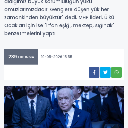
aldığımız büyük sorumluluğun yükü
omuzlarımızdadır. Gençlere düşen yük her
zamankinden büyüktür" dedi. MHP lideri, Ülkü
Ocakları için ise "irfan eşiği, mektep, sığınak"
benzetmelerini yaptı.
239
19-05-2026 15:55
OKUNMA