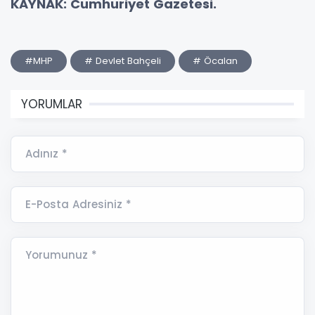
KAYNAK: Cumhuriyet Gazetesi.
#MHP
# Devlet Bahçeli
# Öcalan
YORUMLAR
Adınız *
E-Posta Adresiniz *
Yorumunuz *