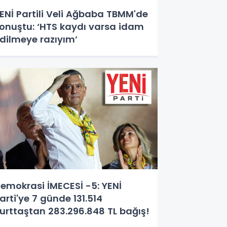
ENİ Partili Veli Ağbaba TBMM'de
onuştu: ‘HTS kaydı varsa idam
dilmeye razıyım’
emokrasi İMECESİ -5: YENİ
arti'ye 7 günde 131.514
urttaştan 283.296.848 TL bağış!