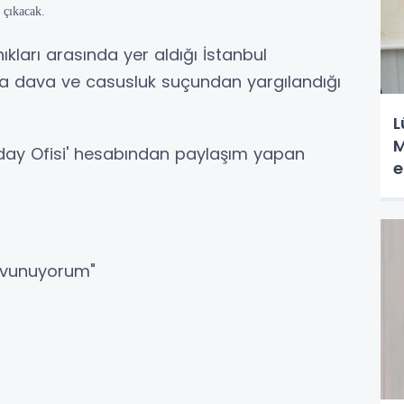
 çıkacak.
ları arasında yer aldığı İstanbul
ana dava ve casusluk suçundan yargılandığı
L
M
Aday Ofisi' hesabından paylaşım yapan
e
avunuyorum"