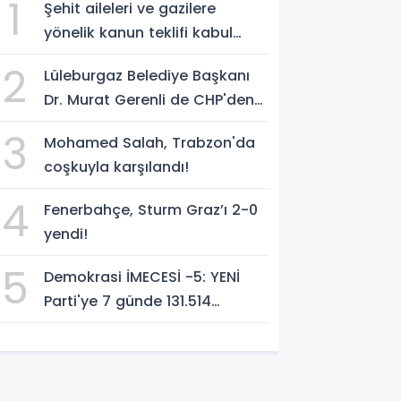
1
Şehit aileleri ve gazilere
yönelik kanun teklifi kabul
edildi
2
Lüleburgaz Belediye Başkanı
Dr. Murat Gerenli de CHP'den
istifa etti
3
Mohamed Salah, Trabzon'da
coşkuyla karşılandı!
4
Fenerbahçe, Sturm Graz’ı 2-0
yendi!
5
Demokrasi İMECESİ -5: YENİ
Parti'ye 7 günde 131.514
yurttaştan 283.296.848 TL
bağış!