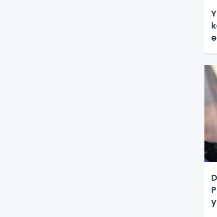
Y
k
e
D
P
y