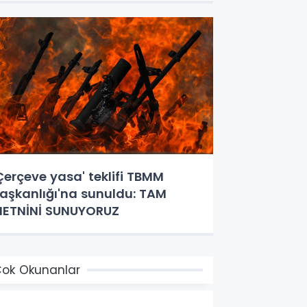
Çerçeve yasa' teklifi TBMM
aşkanlığı'na sunuldu: TAM
ETNİNİ SUNUYORUZ
ok Okunanlar