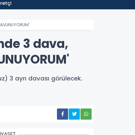
13:04
retçi
Ormany
 SAVUNUYORUM'
nde 3 dava,
VUNUYORUM'
) 3 ayrı davası görülecek.
İYASET