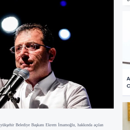
A
C
üyükşehir Belediye Başkanı Ekrem İmamoğlu, hakkında açılan