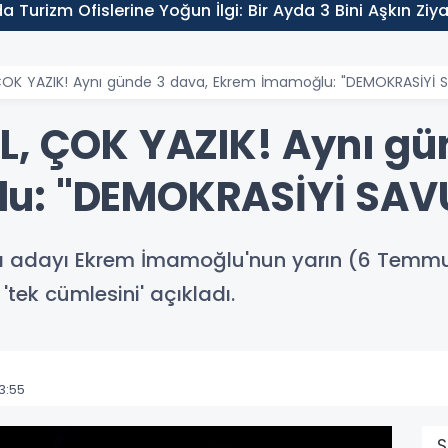
 Turizm Ofislerine Yoğun İlgi: Bir Ayda 3 Bini Aşkın Ziya
 ÇOK YAZIK! Aynı günde 3 dava, Ekrem İmamoğlu: "DEMOKRASİYİ
L, ÇOK YAZIK! Aynı gü
lu: "DEMOKRASİYİ SA
ı adayı Ekrem İmamoğlu'nun yarın (6 Temmuz
ek cümlesini' açıkladı.
3:55
S