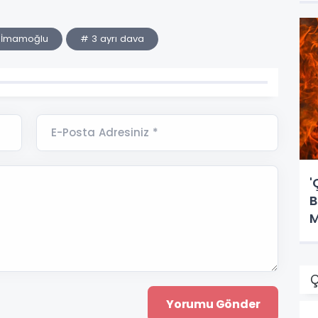
 İmamoğlu
# 3 ayrı dava
E-Posta Adresiniz *
'
B
M
Ç