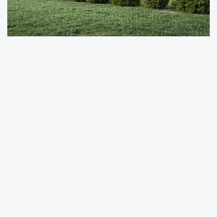
Karatay Belediyesi, vatandaşların yaşam
kalitesini artıran, ilçenin gelişimine katkı sunan
ve şehir estetiğine değer katan projeleri
hayata geçirmeyi sürdürüyor. Bu kapsamda
İstiklal Mahallesi’ne kazandırılacak yeni Polis
Merkezi için çalışmalar başladı.
Yeni Polis Merkezi, vatandaşların temel hak ve
özgürlüklerinin korunmasına, toplum düzeninin
güçlendirilmesine ve güvenlik hizmetlerinin
daha etkin yürütülmesine katkı sağlayacak.