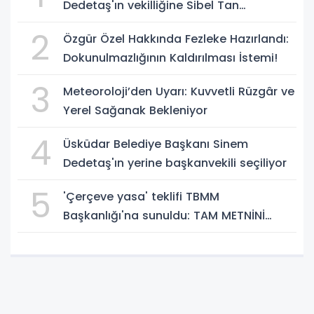
Dedetaş'ın vekilliğine Sibel Tan
Çetinkaya seçildi!
2
Özgür Özel Hakkında Fezleke Hazırlandı:
Dokunulmazlığının Kaldırılması İstemi!
3
Meteoroloji’den Uyarı: Kuvvetli Rüzgâr ve
Yerel Sağanak Bekleniyor
4
Üsküdar Belediye Başkanı Sinem
Dedetaş'ın yerine başkanvekili seçiliyor
5
'Çerçeve yasa' teklifi TBMM
Başkanlığı'na sunuldu: TAM METNİNİ
SUNUYORUZ