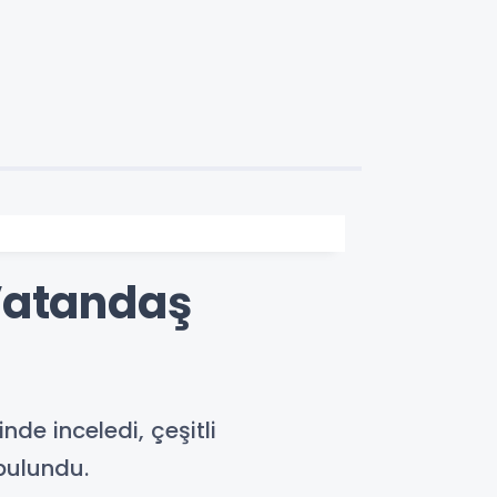
Vatandaş
nde inceledi, çeşitli
bulundu.