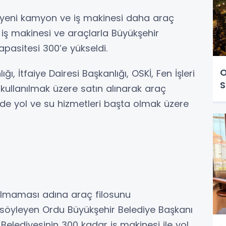
 yeni kamyon ve iş makinesi daha araç
n iş makinesi ve araçlarla Büyükşehir
apasitesi 300’e yükseldi.
O
ğı, İtfaiye Dairesi Başkanlığı, OSKİ, Fen İşleri
S
 kullanılmak üzere satın alınarak araç
çede yol ve su hizmetleri başta olmak üzere
kalmaması adına araç filosunu
 söyleyen Ordu Büyükşehir Belediye Başkanı
Belediyesinin 300 kadar iş makinesi ile yol