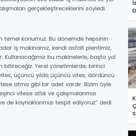
İ
ışmaları gerçekleştireceklerini söyledi.
D
i en temel konumuz. Bu dönemde hepsinin
adar iş makinamız, kendi asfalt plentimiz,
r. Kullanacağımız bu makinelerle, başta yol
itireceğiz. Yerel yönetimlerde, birinci
nci vites, üçüncü yılda üçüncü vites, dördüncü
itese atma gibi bir adet vardır. Bizim öyle
eşinci vitese attık ve çalışmalarımızı
K
ye de kaynaklarımızı tespit ediyoruz” dedi.
Ç
S