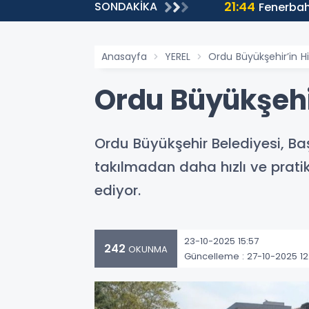
21:44
SONDAKİKA
a yaklaştı!
Fenerbah
Anasayfa
YEREL
Ordu Büyükşehir’in H
Ordu Büyükşehir
Ordu Büyükşehir Belediyesi, Ba
takılmadan daha hızlı ve prat
ediyor.
23-10-2025 15:57
242
OKUNMA
Güncelleme : 27-10-2025 12