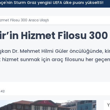
çe'nin Sturm Graz yengisi UEFA ülke puanı yükseltti!
izmet Filosu 300 Araca Ulaştı
’in Hizmet Filosu 300
şkan Dr. Mehmet Hilmi Güler öncülüğünde, ki
ik hizmet sunmak için araç filosunu her ge
:42
Y