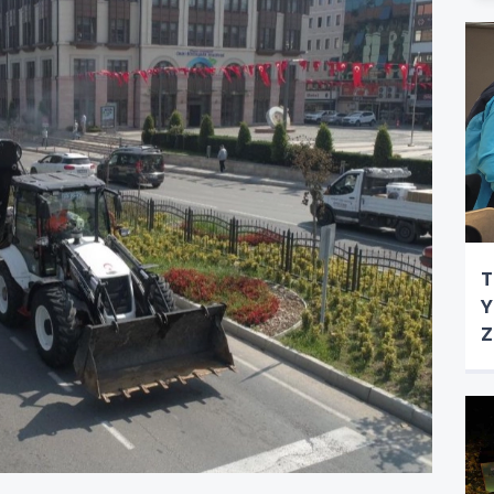
T
Y
Z