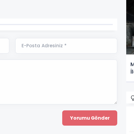
E-Posta Adresiniz *
M
İ
Ç