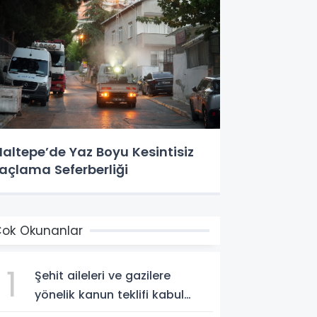
altepe’de Yaz Boyu Kesintisiz
laçlama Seferberliği
ok Okunanlar
1
Şehit aileleri ve gazilere
yönelik kanun teklifi kabul
edildi