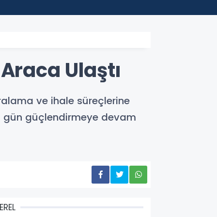
18:44
Avcıla
 Araca Ulaştı
ralama ve ihale süreçlerine
çen gün güçlendirmeye devam
EREL