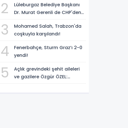
2
Lüleburgaz Belediye Başkanı
Dr. Murat Gerenli de CHP'den
istifa etti
3
Mohamed Salah, Trabzon'da
coşkuyla karşılandı!
4
Fenerbahçe, Sturm Graz’ı 2-0
yendi!
5
Açlık grevindeki şehit aileleri
ve gazilere Özgür ÖZEL:
'Hakkınız verilene kadar
yanınızdayız'