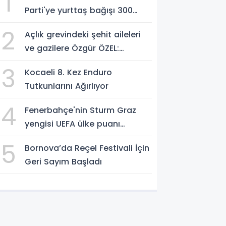
1
Parti'ye yurttaş bağışı 300
milyon liraya yaklaştı!
2
Açlık grevindeki şehit aileleri
ve gazilere Özgür ÖZEL:
'Hakkınız verilene kadar
3
Kocaeli 8. Kez Enduro
yanınızdayız'
Tutkunlarını Ağırlıyor
4
Fenerbahçe'nin Sturm Graz
yengisi UEFA ülke puanı
yükseltti!
5
Bornova’da Reçel Festivali İçin
Geri Sayım Başladı