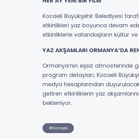
HER AY YENİ BİR FİLM
Kocaeli Büyükşehir Belediyesi tara
etkinlikleri yaz boyunca devam edec
etkinliklerle vatandaşların kültür 
YAZ AKŞAMLARI ORMANYA’DA RE
Ormanya’nın eşsiz atmosferinde ger
program detayları, Kocaeli Büyükş
medya hesaplarından duyurulacak. 
getiren etkinliklerin yaz akşamları
bekleniyor.
#Kocaeli