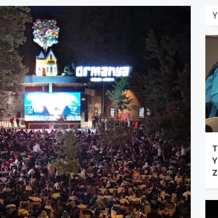
Y
T
Y
Z