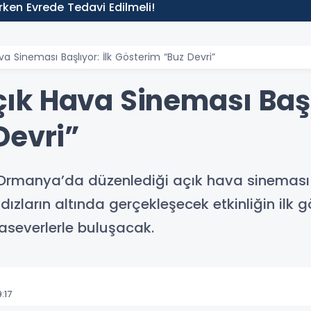
 Erken Evrede Tedavi Edilmeli!
 Sineması Başlıyor: İlk Gösterim “Buz Devri”
k Hava Sineması Başlı
Devri”
 Ormanya’da düzenlediği açık hava sineması 
ıldızların altında gerçekleşecek etkinliğin il
maseverlerle buluşacak.
:17