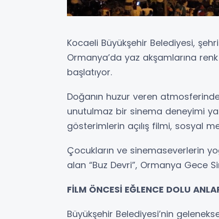
Kocaeli Büyükşehir Belediyesi, şe
Ormanya’da yaz akşamlarına renk k
başlatıyor.
Doğanın huzur veren atmosferinde g
unutulmaz bir sinema deneyimi y
gösterimlerin açılış filmi, sosyal m
Çocukların ve sinemaseverlerin yo
alan “Buz Devri”, Ormanya Gece Sine
FİLM ÖNCESİ EĞLENCE DOLU ANLA
Büyükşehir Belediyesi’nin geleneksel 