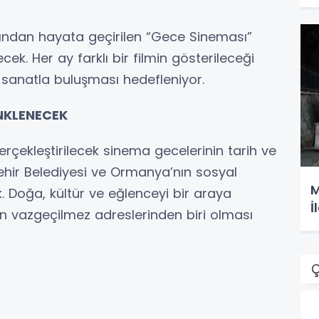
fından hayata geçirilen “Gece Sineması”
ek. Her ay farklı bir filmin gösterileceği
ve sanatla buluşması hedefleniyor.
NKLENECEK
çekleştirilecek sinema gecelerinin tarih ve
ehir Belediyesi ve Ormanya’nın sosyal
M
Doğa, kültür ve eğlenceyi bir araya
İ
nın vazgeçilmez adreslerinden biri olması
Ç