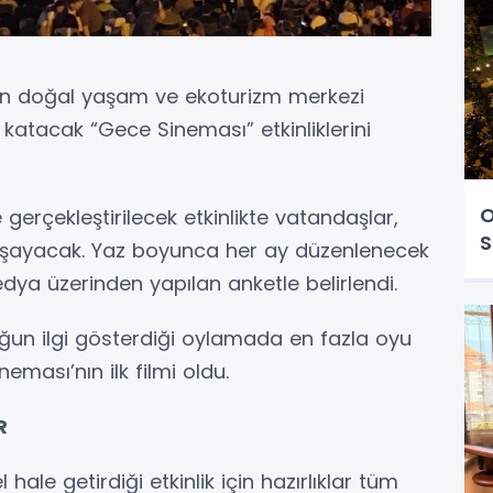
hrin doğal yaşam ve ekoturizm merkezi
atacak “Gece Sineması” etkinliklerini
O
erçekleştirilecek etkinlikte vatandaşlar,
S
aşayacak. Yaz boyunca her ay düzenlenecek
edya üzerinden yapılan anketle belirlendi.
ğun ilgi gösterdiği oylamada en fazla oyu
ması’nın ilk filmi oldu.
R
hale getirdiği etkinlik için hazırlıklar tüm