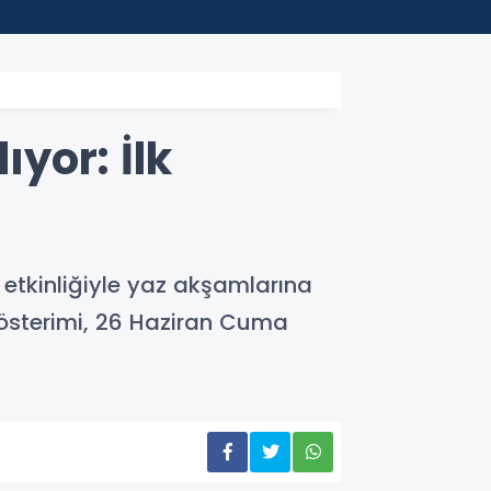
22:45
Depla
yor: İlk
etkinliğiyle yaz akşamlarına
k gösterimi, 26 Haziran Cuma