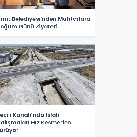
zmit Belediyesi’nden Muhtarlara
oğum Günü Ziyareti
eçili Kanalı’nda Islah
alışmaları Hız Kesmeden
ürüyor