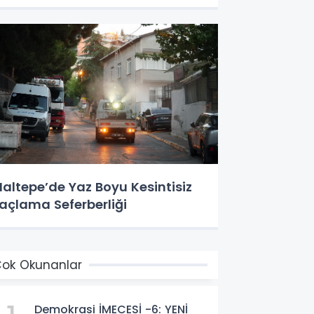
altepe’de Yaz Boyu Kesintisiz
laçlama Seferberliği
ok Okunanlar
Demokrasi İMECESİ -6: YENİ