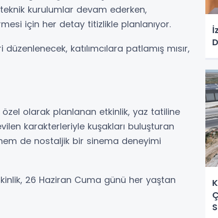
a teknik kurulumlar devam ederken,
mesi için her detay titizlikle planlanıyor.
İ
D
 düzenlenecek, katılımcılara patlamış mısır,
zel olarak planlanan etkinlik, yaz tatiline
vilen karakterleriyle kuşakları buluşturan
i hem de nostaljik bir sinema deneyimi
kinlik, 26 Haziran Cuma günü her yaştan
K
Ç
S