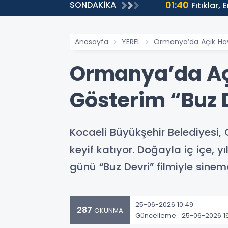
01:40
SONDAKİKA
ntülenmeye Ulaştı
Fıtıklar,
Anasayfa
YEREL
Ormanya’da Açık Hava
Ormanya’da Açı
Gösterim “Buz 
Kocaeli Büyükşehir Belediyesi,
keyif katıyor. Doğayla iç içe, y
günü “Buz Devri” filmiyle sine
25-06-2026 10:49
287
OKUNMA
Güncelleme : 25-06-2026 19