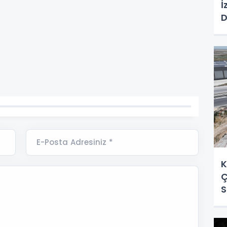
İ
D
E-Posta Adresiniz *
K
Ç
S