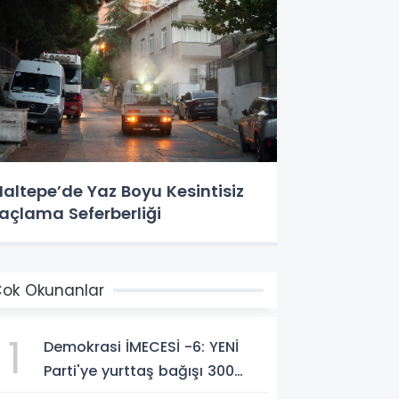
altepe’de Yaz Boyu Kesintisiz
laçlama Seferberliği
ok Okunanlar
1
Demokrasi İMECESİ -6: YENİ
Parti'ye yurttaş bağışı 300
milyon liraya yaklaştı!