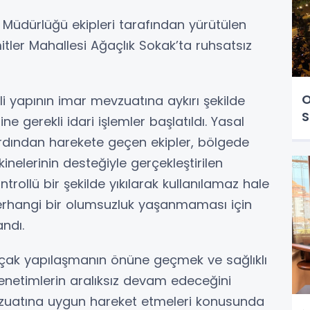
Müdürlüğü ekipleri tarafından yürütülen
tler Mahallesi Ağaçlık Sokak’ta ruhsatsız
O
i yapının imar mevzuatına aykırı şekilde
S
ine gerekli idari işlemler başlatıldı. Yasal
dından harekete geçen ekipler, bölgede
kinelerinin desteğiyle gerçekleştirilen
trollü bir şekilde yıkılarak kullanılamaz hale
 herhangi bir olumsuzluk yaşanmaması için
andı.
kaçak yapılaşmanın önüne geçmek ve sağlıklı
netimlerin aralıksız devam edeceğini
vzuatına uygun hareket etmeleri konusunda