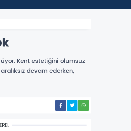
22:45
Depla
ok
üyor. Kent estetiğini olumsuz
r aralıksız devam ederken,
EREL