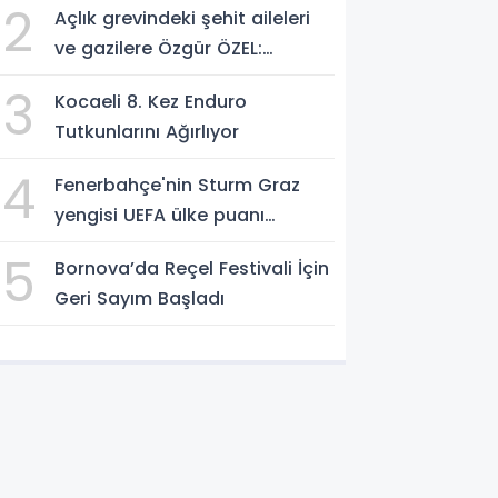
2
Açlık grevindeki şehit aileleri
ve gazilere Özgür ÖZEL:
'Hakkınız verilene kadar
3
Kocaeli 8. Kez Enduro
yanınızdayız'
Tutkunlarını Ağırlıyor
4
Fenerbahçe'nin Sturm Graz
yengisi UEFA ülke puanı
yükseltti!
5
Bornova’da Reçel Festivali İçin
Geri Sayım Başladı