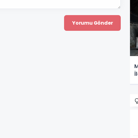
M
İ
Ç