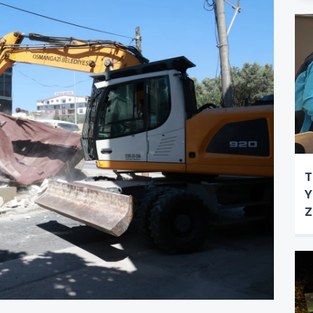
T
Y
Z