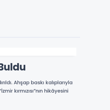
Buldu
ıldı. Ahşap baskı kalıplarıyla
mir kırmızısı”nın hikâyesini