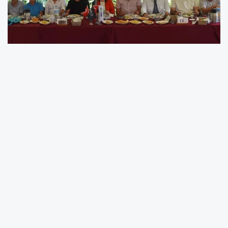
Etkinliğe TMMOB Makine Mühendisleri Odası
Bursa Şube Başkanı Ahmet İhsan Taşkınsel, Piri
Reis Üniversitesi Rektör Yardımcısı Prof. Dr.
Ziya Söğüt, TEDSİAD Yönetim Kurulu Başkanı
Naci Sılacı, DEMSİAD Yönetim Kurulu Başkanı
Alptekin Şahintürk ve çok sayıda davetli katıldı.
TTMD Yönetim Kurulu Başkanı Hüseyin Uludaş,
sohbet havasında geçen etkinlikte sektörel
gelişmeleri değerlendirdiklerini belirterek, “Yaz