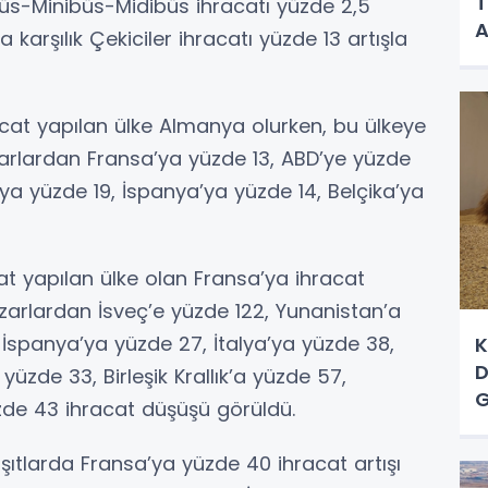
T
üs-Minibüs-Midibüs ihracatı yüzde 2,5
A
karşılık Çekiciler ihracatı yüzde 13 artışla
acat yapılan ülke Almanya olurken, bu ülkeye
zarlardan Fransa’ya yüzde 13, ABD’ye yüzde
a yüzde 19, İspanya’ya yüzde 14, Belçika’ya
at yapılan ülke olan Fransa’ya ihracat
zarlardan İsveç’e yüzde 122, Yunanistan’a
 İspanya’ya yüzde 27, İtalya’ya yüzde 38,
K
D
zde 33, Birleşik Krallık’a yüzde 57,
G
zde 43 ihracat düşüşü görüldü.
tlarda Fransa’ya yüzde 40 ihracat artışı