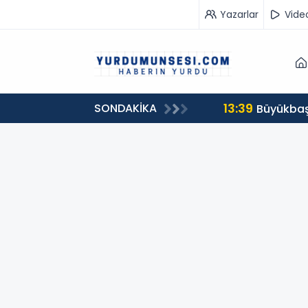
Yazarlar
Vide
13:39
SONDAKİKA
00 milyon 549 bin 594 TL. bağış
Büyükbaş 