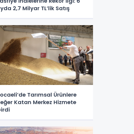
asfiye İhalelerine Rekor İlgi: 6
yda 2,7 Milyar TL’lik Satış
ocaeli’de Tarımsal Ürünlere
eğer Katan Merkez Hizmete
irdi