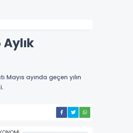
 Aylık
catı Mayıs ayında geçen yılın
i.
EKONOMİ