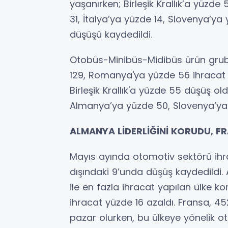
yaşanırken; Birleşik Krallık’a yüzd
31, İtalya’ya yüzde 14, Slovenya’ya
düşüşü kaydedildi.
Otobüs-Minibüs-Midibüs ürün grub
129, Romanya'ya yüzde 56 ihracat a
Birleşik Krallık'a yüzde 55 düşüş o
Almanya’ya yüzde 50, Slovenya’ya y
ALMANYA LİDERLİĞİNİ KORUDU, F
Mayıs ayında otomotiv sektörü ihra
dışındaki 9’unda düşüş kaydedildi.
ile en fazla ihracat yapılan ülke 
ihracat yüzde 16 azaldı. Fransa, 452
pazar olurken, bu ülkeye yönelik o