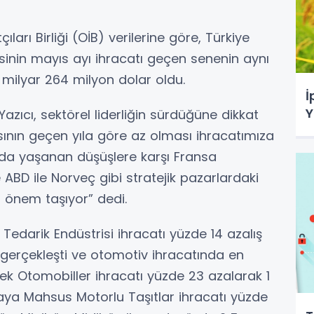
ları Birliği (OİB) verilerine göre, Türkiye
isinin mayıs ayı ihracatı geçen senenin aynı
milyar 264 milyon dolar oldu.
İ
Y
zıcı, sektörel liderliğin sürdüğüne dikkat
ının geçen yıla göre az olması ihracatımıza
unda yaşanan düşüşlere karşı Fransa
ABD ile Norveç gibi stratejik pazarlardaki
z önem taşıyor” dedi.
Tedarik Endüstrisi ihracatı yüzde 14 azalış
k gerçekleşti ve otomotiv ihracatında en
ek Otomobiller ihracatı yüzde 23 azalarak 1
aya Mahsus Motorlu Taşıtlar ihracatı yüzde