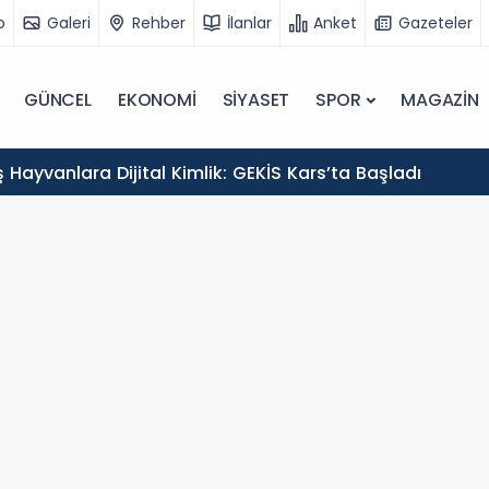
o
Galeri
Rehber
İlanlar
Anket
Gazeteler
GÜNCEL
EKONOMİ
SİYASET
SPOR
MAGAZİN
Hayvanlara Dijital Kimlik: GEKİS Kars’ta Başladı