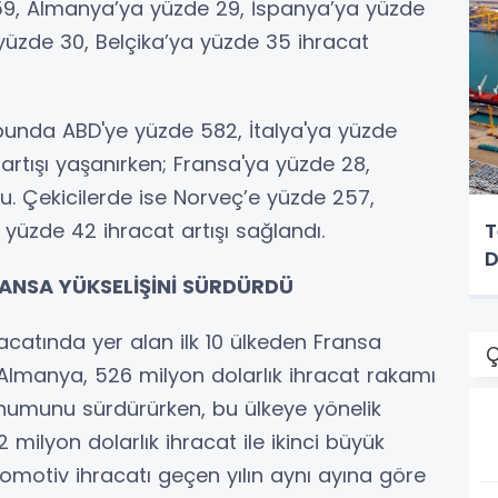
e 59, Almanya’ya yüzde 29, İspanya’ya yüzde
 yüzde 30, Belçika’ya yüzde 35 ihracat
unda ABD'ye yüzde 582, İtalya'ya yüzde
rtışı yaşanırken; Fransa'ya yüzde 28,
ldu. Çekicilerde ise Norveç’e yüzde 257,
üzde 42 ihracat artışı sağlandı.
T
D
RANSA YÜKSELİŞİNİ SÜRDÜRDÜ
catında yer alan ilk 10 ülkeden Fransa
Ç
 Almanya, 526 milyon dolarlık ihracat rakamı
konumunu sürdürürken, bu ülkeye yönelik
 milyon dolarlık ihracat ile ikinci büyük
tomotiv ihracatı geçen yılın aynı ayına göre