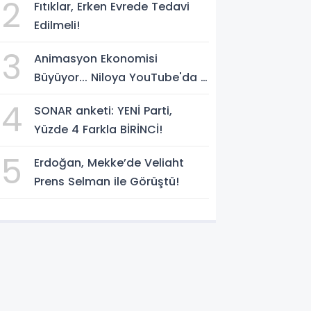
2
Fıtıklar, Erken Evrede Tedavi
temsilcisi olarak atadı!
Edilmeli!
3
Animasyon Ekonomisi
Büyüyor... Niloya YouTube'da 7
Milyar Görüntülenmeye Ulaştı
4
SONAR anketi: YENİ Parti,
Yüzde 4 Farkla BİRİNCİ!
5
Erdoğan, Mekke’de Veliaht
Prens Selman ile Görüştü!