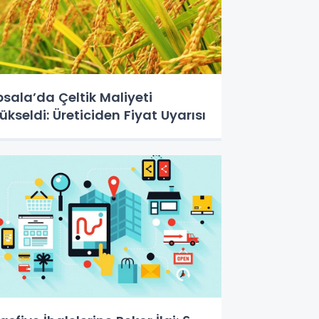
psala’da Çeltik Maliyeti
ükseldi: Üreticiden Fiyat Uyarısı