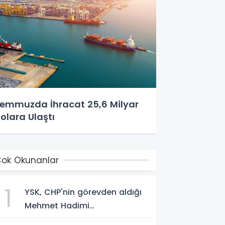
emmuzda İhracat 25,6 Milyar
olara Ulaştı
ok Okunanlar
1
YSK, CHP'nin görevden aldığı
Mehmet Hadimi
Yakupoğlu'nu, 'YENİ Parti'