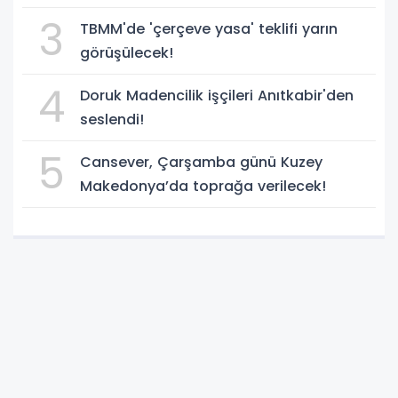
teklifi, yasalaştı!
3
TBMM'de 'çerçeve yasa' teklifi yarın
görüşülecek!
4
Doruk Madencilik işçileri Anıtkabir'den
seslendi!
5
Cansever, Çarşamba günü Kuzey
Makedonya’da toprağa verilecek!