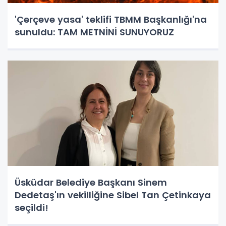
'Çerçeve yasa' teklifi TBMM Başkanlığı'na
sunuldu: TAM METNİNİ SUNUYORUZ
Üsküdar Belediye Başkanı Sinem
Dedetaş'ın vekilliğine Sibel Tan Çetinkaya
seçildi!