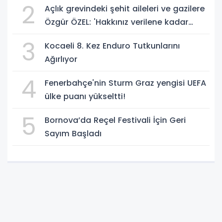
2
Açlık grevindeki şehit aileleri ve gazilere
Özgür ÖZEL: 'Hakkınız verilene kadar
yanınızdayız'
3
Kocaeli 8. Kez Enduro Tutkunlarını
Ağırlıyor
4
Fenerbahçe'nin Sturm Graz yengisi UEFA
ülke puanı yükseltti!
5
Bornova’da Reçel Festivali İçin Geri
Sayım Başladı