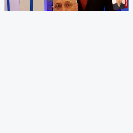
CHP’nin 38. Olağan Kurultay’ında ve devamında
gerçekleşen 21. Olağanüstü Kurultay’da “şaibe,
usulsüzlük ve delege iradesinin sakatlanması”
iddialarıyla açılan iptal davası, 24 Ekim’de Ankara 42.
Asliye Hukuk Mahkemesi’nde görülmüş, davanın
reddine karar verilmişti.