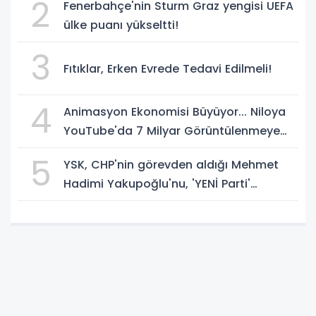
2
Fenerbahçe'nin Sturm Graz yengisi UEFA
ülke puanı yükseltti!
3
Fıtıklar, Erken Evrede Tedavi Edilmeli!
4
Animasyon Ekonomisi Büyüyor... Niloya
YouTube'da 7 Milyar Görüntülenmeye
Ulaştı
5
YSK, CHP'nin görevden aldığı Mehmet
Hadimi Yakupoğlu'nu, 'YENİ Parti'
temsilcisi olarak atadı!