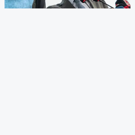
İstanbul Taksim’de 27 Mayıs 2013’te Gezi
Parkı’ndaki ağaçların kesilerek yerine Topçu
Kışlası ve alışveriş merkezi yapılmasına karşı
başlayan ‘Gezi Direnişi’ 31 Mayıs’ta milyonlarca
kişinin adalet, demokrasi ve özgürlük talebiyle
büyüyen bir harekete dönüşmüştü.
İstanbul’da başlayıp 80 kente yayılan Gezi
Direnişi’nin üzerinden 13 yıl geçti.