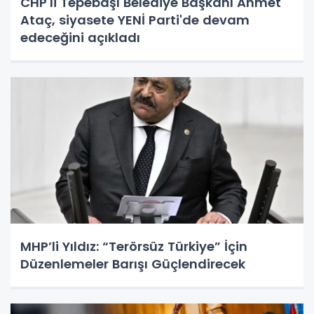
CHP'li Tepebaşı Belediye Başkanı Ahmet
Ataç, siyasete YENİ Parti'de devam
edeceğini açıkladı
MHP’li Yıldız: “Terörsüz Türkiye” İçin
Düzenlemeler Barışı Güçlendirecek