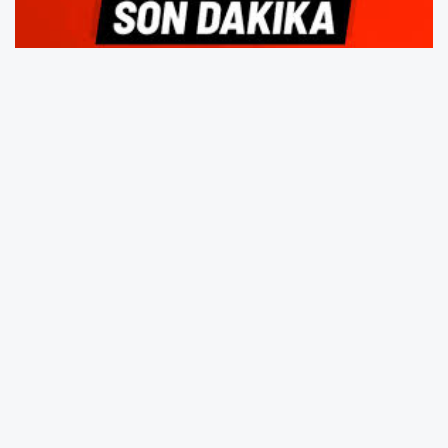
#CHP
# Kurultay
YORUMLAR
Adınız *
E-Posta Adresiniz *