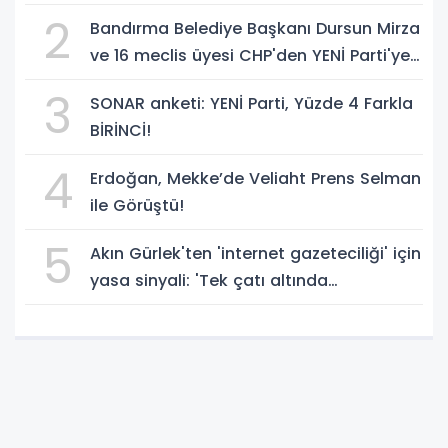
temsilcisi olarak atadı!
2
Bandırma Belediye Başkanı Dursun Mirza
ve 16 meclis üyesi CHP'den YENİ Parti'ye
geçti!
3
SONAR anketi: YENİ Parti, Yüzde 4 Farkla
BİRİNCİ!
4
Erdoğan, Mekke’de Veliaht Prens Selman
ile Görüştü!
5
Akın Gürlek'ten 'internet gazeteciliği' için
yasa sinyali: 'Tek çatı altında
toplanmalı' dedi!