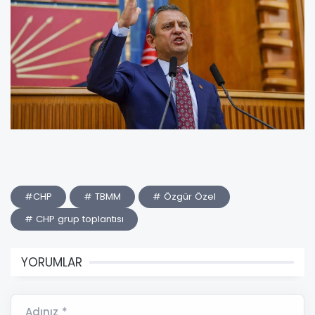
#CHP
# TBMM
# Özgür Özel
# CHP grup toplantısı
YORUMLAR
Adınız *