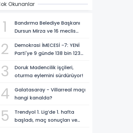
ok Okunanlar
1
Bandırma Belediye Başkanı
Dursun Mirza ve 16 meclis
üyesi CHP'den YENİ Parti'ye
2
Demokrasi İMECESİ -7: YENİ
geçti!
Parti'ye 9 günde 138 bin 123
kişiden, 300 milyon 549 bin
3
Doruk Madencilik işçileri,
594 TL. bağış
oturma eylemini sürdürüyor!
4
Galatasaray - Villarreal maçı
hangi kanalda?
5
Trendyol 1. Lig’de 1. hafta
başladı, maç sonuçları ve
program!