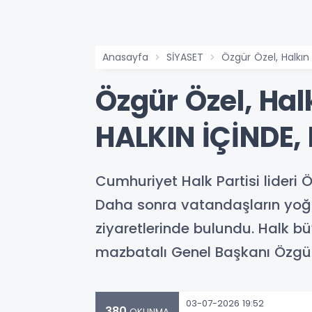
Anasayfa
SİYASET
Özgür Özel, Halkın 
Özgür Özel, Halk
HALKIN İÇİNDE,
Cumhuriyet Halk Partisi lideri
Daha sonra vatandaşların yoğun
ziyaretlerinde bulundu. Halk bü
mazbatalı Genel Başkanı Özgür 
03-07-2026 19:52
380
OKUNMA