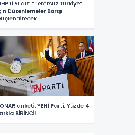
HP’li Yıldız: “Terörsüz Türkiye”
çin Düzenlemeler Barışı
üçlendirecek
ONAR anketi: YENİ Parti, Yüzde 4
arkla BİRİNCİ!