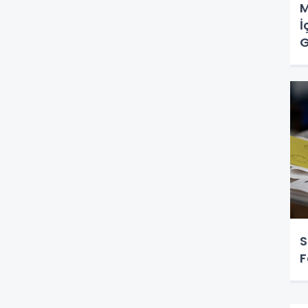
M
İ
G
S
F