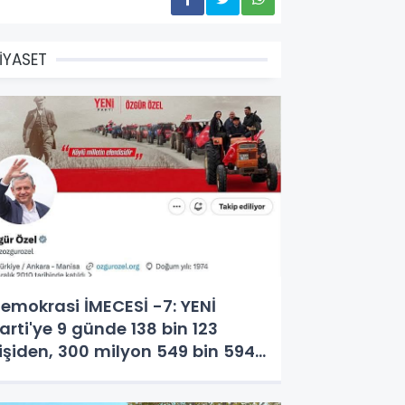
İYASET
emokrasi İMECESİ -7: YENİ
arti'ye 9 günde 138 bin 123
işiden, 300 milyon 549 bin 594
L. bağış