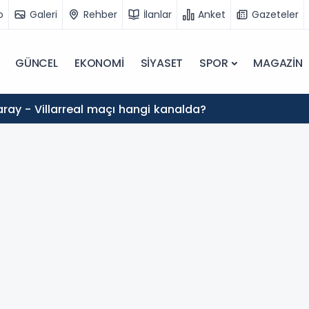
o
Galeri
Rehber
İlanlar
Anket
Gazeteler
GÜNCEL
EKONOMİ
SİYASET
SPOR
MAGAZİN
ray - Villarreal maçı hangi kanalda?