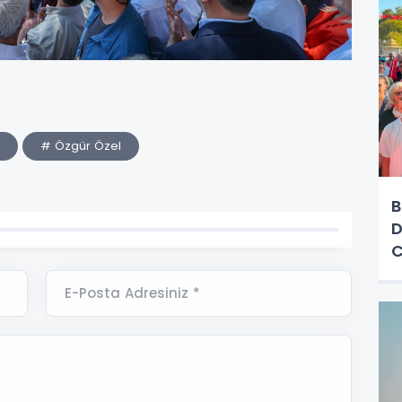
# Özgür Özel
B
D
C
E-Posta Adresiniz *