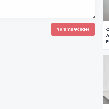
C
A
P
a