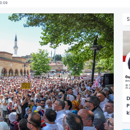
0:09
S
D
P
k
T