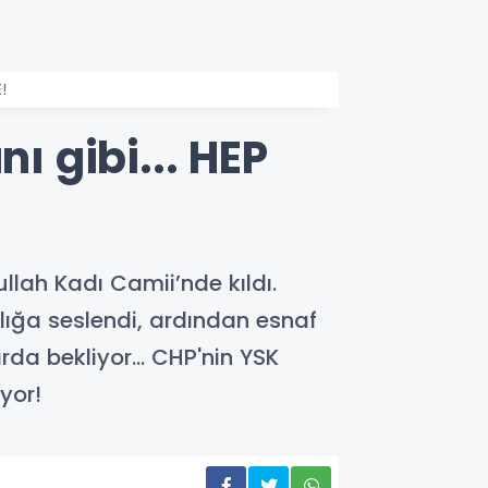
!
ı gibi... HEP
lah Kadı Camii’nde kıldı.
lığa seslendi, ardından esnaf
da bekliyor... CHP'nin YSK
yor!