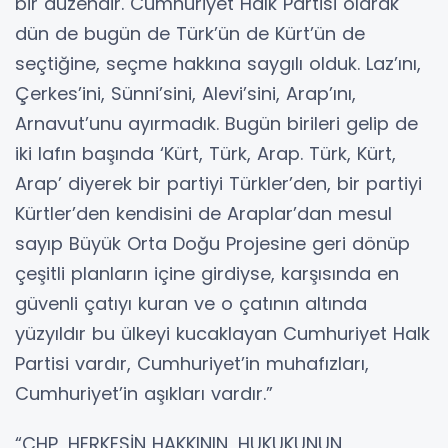
bir düzendir. Cumhuriyet Halk Partisi olarak
dün de bugün de Türk’ün de Kürt’ün de
seçtiğine, seçme hakkına saygılı olduk. Laz’ını,
Çerkes’ini, Sünni’sini, Alevi’sini, Arap’ını,
Arnavut’unu ayırmadık. Bugün birileri gelip de
iki lafın başında ‘Kürt, Türk, Arap. Türk, Kürt,
Arap’ diyerek bir partiyi Türkler’den, bir partiyi
Kürtler’den kendisini de Araplar’dan mesul
sayıp Büyük Orta Doğu Projesine geri dönüp
çeşitli planların içine girdiyse, karşısında en
güvenli çatıyı kuran ve o çatının altında
yüzyıldır bu ülkeyi kucaklayan Cumhuriyet Halk
Partisi vardır, Cumhuriyet’in muhafızları,
Cumhuriyet’in aşıkları vardır.”
“CHP, HERKESİN HAKKININ, HUKUKUNUN