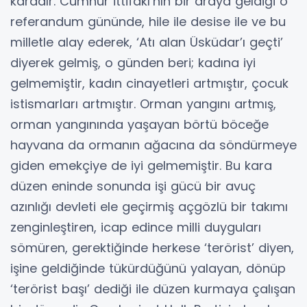
karadır. Cumhur İttifakı’nın bir araya geldiği o
referandum gününde, hile ile desise ile ve bu
milletle alay ederek, ‘Atı alan Üsküdar’ı geçti’
diyerek gelmiş, o günden beri; kadına iyi
gelmemiştir, kadın cinayetleri artmıştır, çocuk
istismarları artmıştır. Orman yangını artmış,
orman yangınında yaşayan börtü böceğe
hayvana da ormanın ağacına da söndürmeye
giden emekçiye de iyi gelmemiştir. Bu kara
düzen eninde sonunda işi gücü bir avuç
azınlığı devleti ele geçirmiş açgözlü bir takımı
zenginleştiren, icap edince milli duyguları
sömüren, gerektiğinde herkese ‘terörist’ diyen,
işine geldiğinde tükürdüğünü yalayan, dönüp
‘terörist başı’ dediği ile düzen kurmaya çalışan