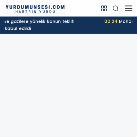
00:24
Mohamed Salah, Trabzon'da coşkuyla
karşılandı!