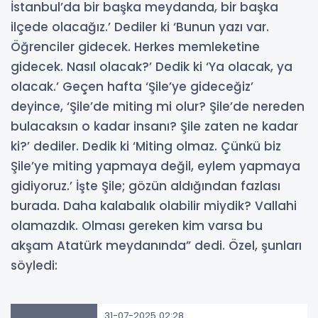
İstanbul’da bir başka meydanda, bir başka
ilçede olacağız.’ Dediler ki ‘Bunun yazı var.
Öğrenciler gidecek. Herkes memleketine
gidecek. Nasıl olacak?’ Dedik ki ‘Ya olacak, ya
olacak.’ Geçen hafta ‘Şile’ye gideceğiz’
deyince, ‘Şile’de miting mi olur? Şile’de nereden
bulacaksın o kadar insanı? Şile zaten ne kadar
ki?’ dediler. Dedik ki ‘Miting olmaz. Çünkü biz
Şile’ye miting yapmaya değil, eylem yapmaya
gidiyoruz.’ İşte Şile; gözün aldığından fazlası
burada. Daha kalabalık olabilir miydik? Vallahi
olamazdık. Olması gereken kim varsa bu
akşam Atatürk meydanında” dedi. Özel, şunları
söyledi:
31-07-2025 02:28