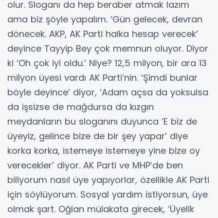
olur. Sloganı da hep beraber atmak lazım
ama biz şöyle yapalım. ‘Gün gelecek, devran
dönecek. AKP, AK Parti halka hesap verecek’
deyince Tayyip Bey çok memnun oluyor. Diyor
ki ‘Oh çok iyi oldu.’ Niye? 12,5 milyon, bir ara 13
milyon üyesi vardı AK Parti’nin. ‘Şimdi bunlar
böyle deyince’ diyor, ‘Adam açsa da yoksulsa
da işsizse de mağdursa da kızgın
meydanların bu sloganını duyunca ‘E biz de
üyeyiz, gelince bize de bir şey yapar’ diye
korka korka, istemeye istemeye yine bize oy
verecekler’ diyor. AK Parti ve MHP’de ben
biliyorum nasıl üye yapıyorlar, özellikle AK Parti
için söylüyorum. Sosyal yardım istiyorsun, üye
olmak şart. Oğlan mülakata girecek, ‘Üyelik