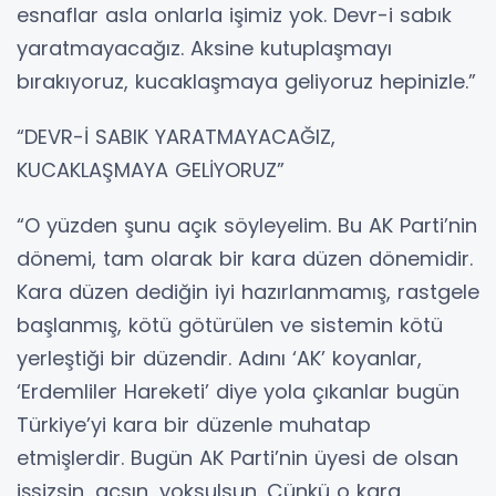
esnaflar asla onlarla işimiz yok. Devr-i sabık
yaratmayacağız. Aksine kutuplaşmayı
bırakıyoruz, kucaklaşmaya geliyoruz hepinizle.”
“DEVR-İ SABIK YARATMAYACAĞIZ,
KUCAKLAŞMAYA GELİYORUZ”
“O yüzden şunu açık söyleyelim. Bu AK Parti’nin
dönemi, tam olarak bir kara düzen dönemidir.
Kara düzen dediğin iyi hazırlanmamış, rastgele
başlanmış, kötü götürülen ve sistemin kötü
yerleştiği bir düzendir. Adını ‘AK’ koyanlar,
‘Erdemliler Hareketi’ diye yola çıkanlar bugün
Türkiye’yi kara bir düzenle muhatap
etmişlerdir. Bugün AK Parti’nin üyesi de olsan
işsizsin, açsın, yoksulsun. Çünkü o kara