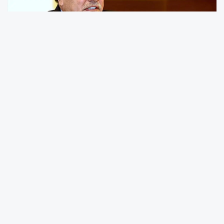
Demokrasi Platformu’nun düzenlediği Bahar
Konferansları’nın ikincisi, “Adalet Hemen
Şimdi” başlığıyla İstanbul Fatih’te
gerçekleştirildi.
Konferansta eski Anayasa Mahkemesi
Başkanı Haşim Kılıç, Prof. Dr. Sevtap Yokuş,
Prof. Dr. İzzet Özgenç ile hukukçu Figen