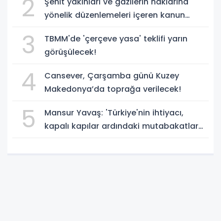
2
Şehit yakınları ve gazilerin haklarına
yönelik düzenlemeleri içeren kanun
teklifi, yasalaştı!
3
TBMM'de 'çerçeve yasa' teklifi yarın
görüşülecek!
4
Cansever, Çarşamba günü Kuzey
Makedonya’da toprağa verilecek!
5
Mansur Yavaş: 'Türkiye'nin ihtiyacı,
kapalı kapılar ardındaki mutabakatlar
değil'