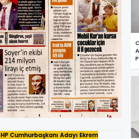
C
A
P
a
 CHP Cumhurbaşkanı Adayı Ekrem