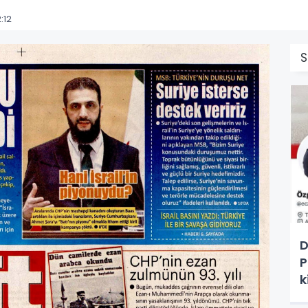
:12
S
D
P
k
T