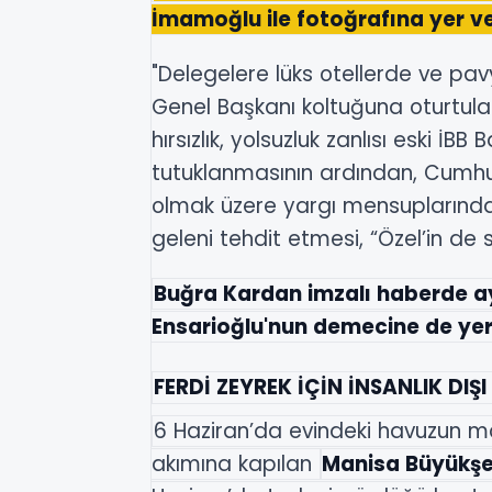
İmamoğlu ile fotoğrafına yer ver
"Delegelere lüks otellerde ve pav
Genel Başkanı koltuğuna oturtula
hırsızlık, yolsuzluk zanlısı eski İ
tutuklanmasının ardından, Cumh
olmak üzere yargı mensuplarınd
geleni tehdit etmesi, “Özel’in de 
Buğra Kardan imzalı haberde ayr
Ensarioğlu'nun demecine de yer 
FERDİ ZEYREK İÇİN İNSANLIK DIŞI
6 Haziran’da evindeki havuzun mo
akımına kapılan
Manisa Büyükşeh