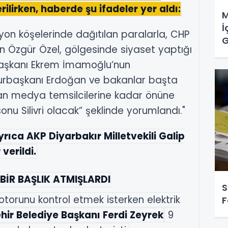
ilirken, haberde şu ifadeler yer aldı:
M
İ
yon köşelerinde dağıtılan paralarla, CHP
G
n Özgür Özel, gölgesinde siyaset yaptığı
BB Başkanı Ekrem İmamoğlu’nun
urbaşkanı Erdoğan ve bakanlar başta
an medya temsilcilerine kadar önüne
sonu Silivri olacak” şeklinde yorumlandı."
ıca AKP Diyarbakır Milletvekili Galip
verildi.
 BİR BAŞLIK ATMIŞLARDI
S
torunu kontrol etmek isterken elektrik
F
ir Belediye Başkanı Ferdi Zeyrek
9