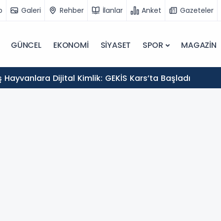
o
Galeri
Rehber
İlanlar
Anket
Gazeteler
GÜNCEL
EKONOMİ
SİYASET
SPOR
MAGAZİN
Hayvanlara Dijital Kimlik: GEKİS Kars’ta Başladı