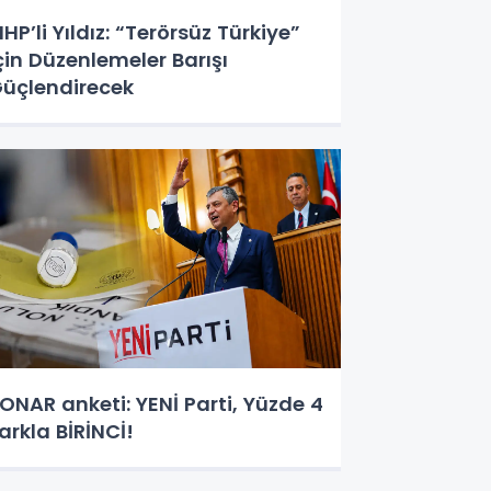
HP’li Yıldız: “Terörsüz Türkiye”
çin Düzenlemeler Barışı
üçlendirecek
ONAR anketi: YENİ Parti, Yüzde 4
arkla BİRİNCİ!