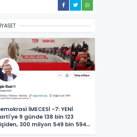
İYASET
emokrasi İMECESİ -7: YENİ
arti'ye 9 günde 138 bin 123
işiden, 300 milyon 549 bin 594
L. bağış