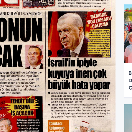
B
D
C