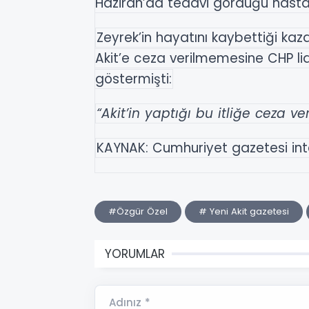
Haziran’da tedavi gördüğü hasta
Zeyrek’in hayatını kaybettiği kaz
Akit’e ceza verilmemesine CHP lid
göstermişti:
“Akit’in yaptığı bu itliğe ceza v
KAYNAK: Cumhuriyet gazetesi inte
#Özgür Özel
# Yeni Akit gazetesi
YORUMLAR
Adınız *