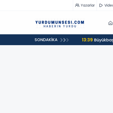
Yazarlar
Vide
13:39
SONDAKİKA
00 milyon 549 bin 594 TL. bağış
Büyükbaş 