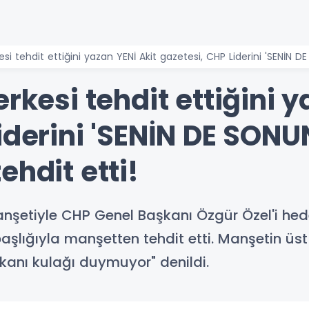
si tehdit ettiğini yazan YENİ Akit gazetesi, CHP Liderini 'SENİN DE
erkesi tehdit ettiğini y
iderini 'SENİN DE SONU
ehdit etti!
şetiyle CHP Genel Başkanı Özgür Özel'i hedef 
 başlığıyla manşetten tehdit etti. Manşetin üs
ıkanı kulağı duymuyor" denildi.