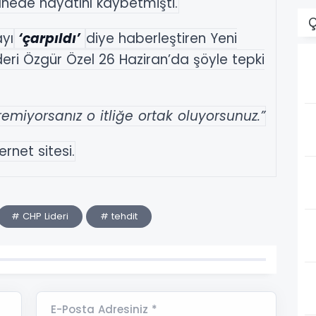
nede hayatını kaybetmişti.
Ç
ayı
‘çarpıldı’
diye haberleştiren Yeni
eri Özgür Özel 26 Haziran’da şöyle tepki
eremiyorsanız o itliğe ortak oluyorsunuz.”
rnet sitesi.
# CHP Lideri
# tehdit
E-Posta Adresiniz *