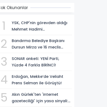
ok Okunanlar
1
YSK, CHP'nin görevden aldığı
Mehmet Hadimi
Yakupoğlu'nu, 'YENİ Parti'
2
Bandırma Belediye Başkanı
temsilcisi olarak atadı!
Dursun Mirza ve 16 meclis
üyesi CHP'den YENİ Parti'ye
3
SONAR anketi: YENİ Parti,
geçti!
Yüzde 4 Farkla BİRİNCİ!
4
Erdoğan, Mekke’de Veliaht
Prens Selman ile Görüştü!
5
Akın Gürlek'ten 'internet
gazeteciliği' için yasa sinyali: