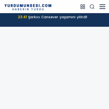
23:16
Galatasaray, Villarreal'e diş geçiremedi!