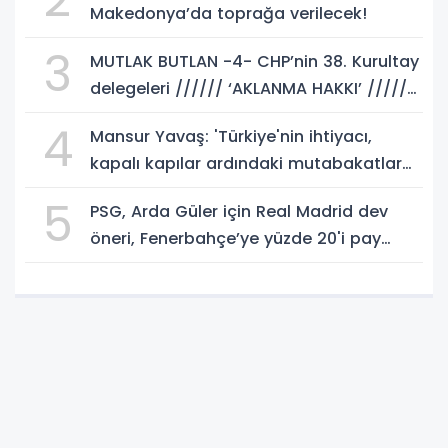
Makedonya’da toprağa verilecek!
3
MUTLAK BUTLAN -4- CHP’nin 38. Kurultay
delegeleri ////// ‘AKLANMA HAKKI’ //////
istemeli! Rasim AKKAYA yazdı...
4
Mansur Yavaş: 'Türkiye'nin ihtiyacı,
kapalı kapılar ardındaki mutabakatlar
değil'
5
PSG, Arda Güler için Real Madrid dev
öneri, Fenerbahçe’ye yüzde 20'i pay
gelebilir!