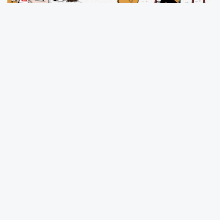
Cumhurbaşkanlığı İletişim Başkanlığı,
çocukların hayal gücünü ve yaratıcılığını
desteklemek amacıyla “CİMER’e Renk Kat” adlı
ödüllü bir resim yarışması başlattı. Yarışma
kapsamında Türkiye genelindeki ilkokul ve
ortaokul düzeyindeki öğrenciler, CİMER’in
kendileri için ne ifade ettiğini çizimleriyle
ortaya koyacak.
Yarışma ile çocukların hem sanatsal yönlerinin
geliştirilmesi hem de vatandaş ile devlet
arasında iletişim köprüsü görevi gören CİMER
hakkında farkındalık oluşturulması