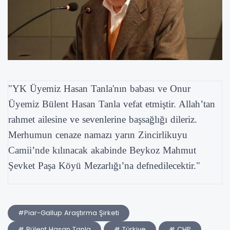
"YK Üyemiz Hasan Tanla'nın babası ve Onur
Üyemiz Bülent Hasan Tanla vefat etmiştir. Allah’tan
rahmet ailesine ve sevenlerine başsağlığı dileriz.
Merhumun cenaze namazı yarın Zincirlikuyu
Camii’nde kılınacak akabinde Beykoz Mahmut
Şevket Paşa Köyü Mezarlığı’na defnedilecektir."
#Piar-Gallup Araştırma Şirketi
# Bülent Hasan Tanla
# Türkiye
# CHP