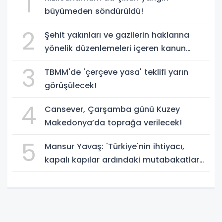
1
büyümeden söndürüldü!
2
Şehit yakınları ve gazilerin haklarına
yönelik düzenlemeleri içeren kanun
teklifi, yasalaştı!
3
TBMM'de 'çerçeve yasa' teklifi yarın
görüşülecek!
4
Cansever, Çarşamba günü Kuzey
Makedonya’da toprağa verilecek!
5
Mansur Yavaş: 'Türkiye'nin ihtiyacı,
kapalı kapılar ardındaki mutabakatlar
değil'