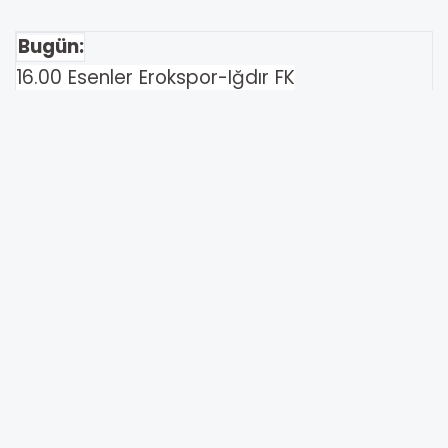
Bugün:
16.00 Esenler Erokspor-Iğdır FK
19.00 Ümraniyespor-Çorum FK
Yarın:
16.00 Manisa FK-Bodrum FK
16.00 İstanbulspor-Boluspor
19.00 Serikspor-Erzurumspor FK
19.00 Hatayspor-Bandırmaspor
29 Eylül Pazartesi:
14.30 Ankara Keçiörengücü-Pendikspor
17.00 Vanspor-Amed SF
20.00 Sakaryaspor-Sivasspor
20.00 Adana Demirspor-Sarıyer
PUAN DURUMU