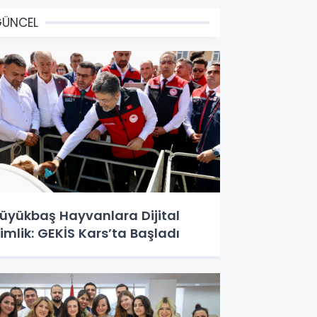
GÜNCEL
üyükbaş Hayvanlara Dijital
imlik: GEKİS Kars’ta Başladı