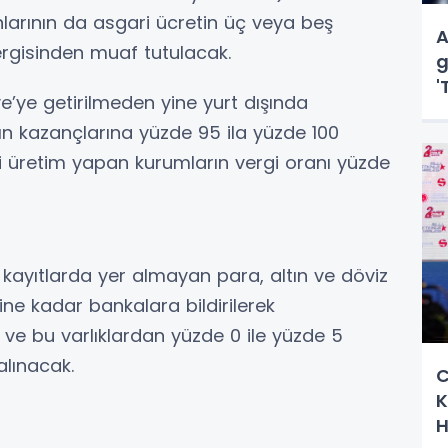
nlarının da asgari ücretin üç veya beş
A
ergisinden muaf tutulacak.
g
'
ye’ye getirilmeden yine yurt dışında
d
ın kazançlarına yüzde 95 ila yüzde 100
ai üretim yapan kurumların vergi oranı yüzde
 kayıtlarda yer almayan para, altın ve döviz
ine kadar bankalara bildirilerek
 ve bu varlıklardan yüzde 0 ile yüzde 5
alınacak.
C
K
H