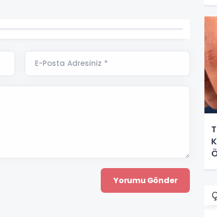
E-Posta Adresiniz *
T
K
Ö
Ç