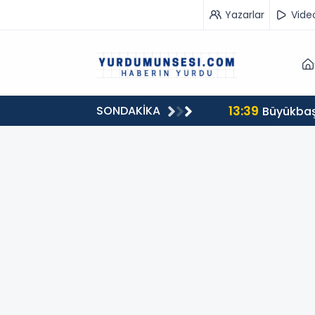
Yazarlar
Vide
13:39
SONDAKİKA
00 milyon 549 bin 594 TL. bağış
Büyükbaş 