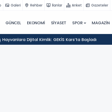
o
Galeri
Rehber
İlanlar
Anket
Gazeteler
GÜNCEL
EKONOMİ
SİYASET
SPOR
MAGAZİN
Hayvanlara Dijital Kimlik: GEKİS Kars’ta Başladı