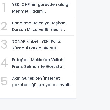
1
YSK, CHP'nin görevden aldığı
Mehmet Hadimi
Yakupoğlu'nu, 'YENİ Parti'
2
Bandırma Belediye Başkanı
temsilcisi olarak atadı!
Dursun Mirza ve 16 meclis
üyesi CHP'den YENİ Parti'ye
3
SONAR anketi: YENİ Parti,
geçti!
Yüzde 4 Farkla BİRİNCİ!
4
Erdoğan, Mekke’de Veliaht
Prens Selman ile Görüştü!
5
Akın Gürlek'ten 'internet
gazeteciliği' için yasa sinyali:
'Tek çatı altında toplanmalı'
dedi!