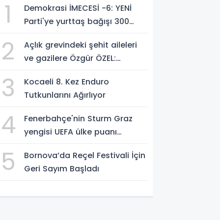
1
Demokrasi İMECESİ -6: YENİ
Parti'ye yurttaş bağışı 300
milyon liraya yaklaştı!
2
Açlık grevindeki şehit aileleri
ve gazilere Özgür ÖZEL:
'Hakkınız verilene kadar
3
Kocaeli 8. Kez Enduro
yanınızdayız'
Tutkunlarını Ağırlıyor
4
Fenerbahçe'nin Sturm Graz
yengisi UEFA ülke puanı
yükseltti!
5
Bornova’da Reçel Festivali İçin
Geri Sayım Başladı