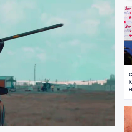
C
K
H