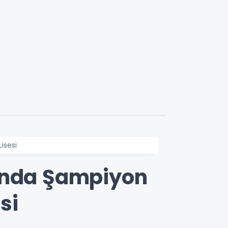
isesi
sında Şampiyon
si