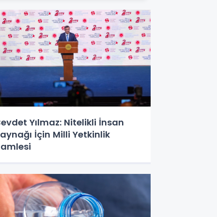
evdet Yılmaz: Nitelikli İnsan
aynağı İçin Milli Yetkinlik
amlesi