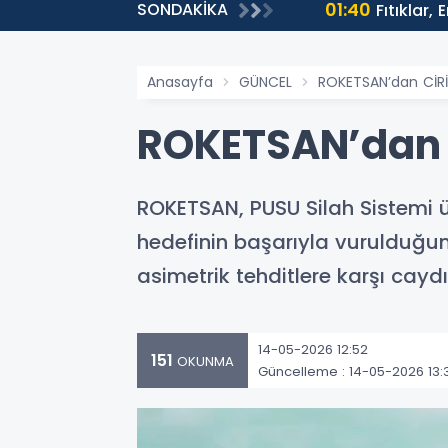
01:40
SONDAKİKA
ntülenmeye Ulaştı
Fıtıklar,
Anasayfa
GÜNCEL
ROKETSAN’dan CİRİT 
ROKETSAN’dan Cİ
ROKETSAN, PUSU Silah Sistemi üz
hedefinin başarıyla vurulduğunu
asimetrik tehditlere karşı caydı
14-05-2026 12:52
151
OKUNMA
Güncelleme : 14-05-2026 13: