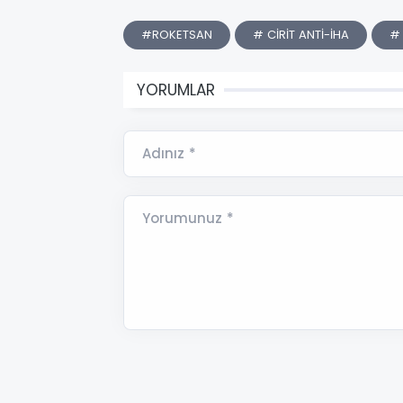
#ROKETSAN
# CİRİT ANTİ-İHA
# 
YORUMLAR
Adınız *
Yorumunuz *