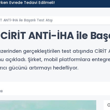
 Erken Evrede Tedavi Edilmeli!
ANTİ-İHA ile Başarılı Test Atışı
RİT ANTİ-İHA ile Başar
erinden gerçekleştirilen test atışında CİRİT 
 açıkladı. Şirket, mobil platformlara entegr
rıcı gücünü artırmayı hedefliyor.
38