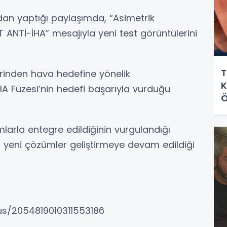
n yaptığı paylaşımda, “Asimetrik
İT ANTİ-İHA” mesajıyla yeni test görüntülerini
T
rinden hava hedefine yönelik
K
İHA Füzesi’nin hedefi başarıyla vurduğu
Ö
larla entegre edildiğinin vurgulandığı
ı yeni çözümler geliştirmeye devam edildiği
us/2054819010311553186