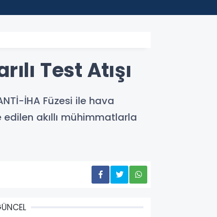
22:45
Depla
ılı Test Atışı
ANTİ-İHA Füzesi ile hava
e edilen akıllı mühimmatlarla
GÜNCEL