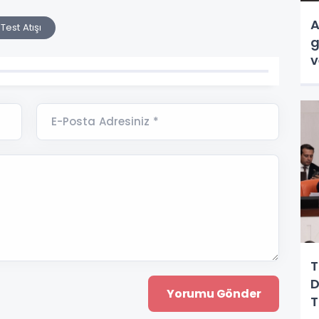
A
Test Atışı
g
v
E-Posta Adresiniz *
T
D