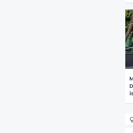
M
D
i
Ç