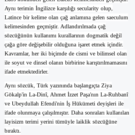
Aynı terimin
İngilizce
karşılığı secularity olup,
Latince
bir kelime olan çağ anlamına gelen saeculum
kelimesinden geçmiştir. Adlandırılmada çağ
sözcüğünün kullanımı kurallarının dogmatik değil
çağa göre değişebilir olduğuna işaret etmek içindir.
Kavramlar, her iki biçimde de cismi ve
bilimsel
olan
ile soyut ve
dinsel
olanın birbirine karıştırılmamasını
ifade etmektedirler.
Aynı sözcük, Türk yazınında başlangıçta
Ziya
Gökalp
'in La-Dinî,
Ahmet İzzet Paşa
'nın La-Ruhbanî
ve
Ubeydullah Efendi
'nin İş Hükümeti deyişleri ile
ifade olunmaya çalışılmıştır. Daha sonraları kullanılan
layisizm terimi yerini tümüyle
laiklik
sözcüğüne
bıraktı.