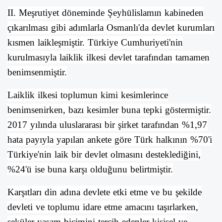
II. Meşrutiyet döneminde
Şeyhülislamın
kabineden
çıkarılması gibi adımlarla Osmanlı'da devlet kurumları
kısmen laikleşmiştir.
Türkiye Cumhuriyeti
'nin
kurulmasıyla laiklik ilkesi devlet tarafından tamamen
benimsenmiştir.
Laiklik ilkesi toplumun kimi kesimlerince
benimsenirken, bazı kesimler buna tepki göstermiştir.
2017 yılında uluslararası bir şirket tarafından %1,97
hata payıyla yapılan ankete göre Türk halkının %70'i
Türkiye'nin laik bir devlet olmasını desteklediğini,
%24'ü ise buna karşı olduğunu belirtmiştir.
Karşıtları din adına devlete etki etme ve bu şekilde
devleti ve toplumu idare etme amacını taşırlarken,
seküler
yaşam biçimini tercih edenler kişisel ve