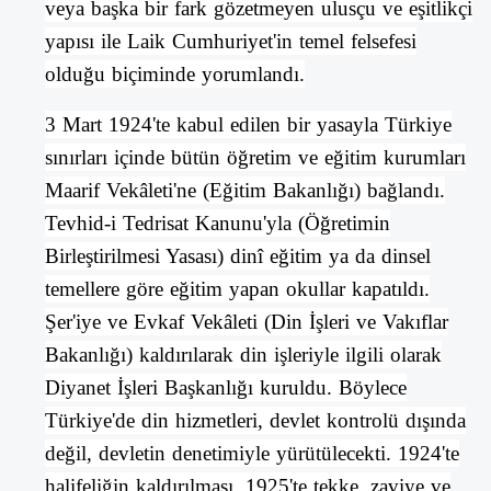
veya başka bir fark gözetmeyen ulusçu ve eşitlikçi
yapısı ile
Laik
Cumhuriyet
'in temel felsefesi
olduğu biçiminde yorumlandı.
3 Mart 1924'te kabul edilen bir yasayla
Türkiye
sınırları içinde bütün öğretim ve eğitim kurumları
Maarif Vekâleti'ne (
Eğitim Bakanlığı
) bağlandı.
Tevhid-i Tedrisat Kanunu
'yla (Öğretimin
Birleştirilmesi Yasası)
dinî eğitim
ya da dinsel
temellere göre eğitim yapan okullar kapatıldı.
Şer'iye ve Evkaf Vekâleti (Din İşleri ve Vakıflar
Bakanlığı) kaldırılarak din işleriyle ilgili olarak
Diyanet İşleri Başkanlığı
kuruldu. Böylece
Türkiye'de din hizmetleri, devlet kontrolü dışında
değil, devletin denetimiyle yürütülecekti. 1924'te
halifeliğin kaldırılması
, 1925'te tekke, zaviye ve