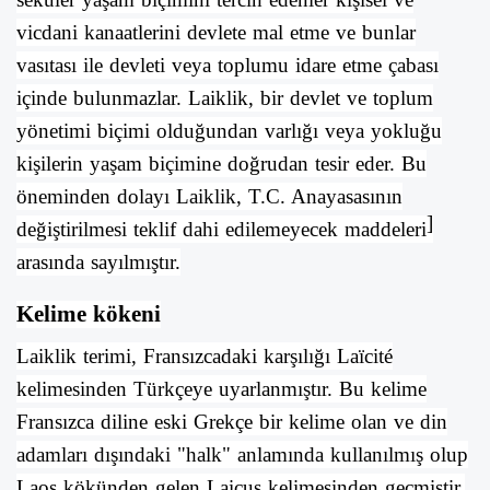
vicdani kanaatlerini devlete mal etme ve bunlar
vasıtası ile devleti veya toplumu idare etme çabası
içinde bulunmazlar.
Laiklik
, bir
devlet
ve
toplum
yönetimi biçimi olduğundan varlığı veya yokluğu
kişilerin yaşam biçimine doğrudan tesir eder. Bu
öneminden dolayı
Laiklik
,
T.C. Anayasasının
]
değiştirilmesi teklif dahi edilemeyecek maddeleri
arasında sayılmıştır.
Kelime kökeni
Laiklik
terimi,
Fransızcadaki
karşılığı Laïcité
kelimesinden
Türkçeye
uyarlanmıştır. Bu kelime
Fransızca diline eski
Grekçe
bir kelime olan ve din
adamları dışındaki "halk" anlamında kullanılmış olup
Laos kökünden gelen Laicus kelimesinden geçmiştir.