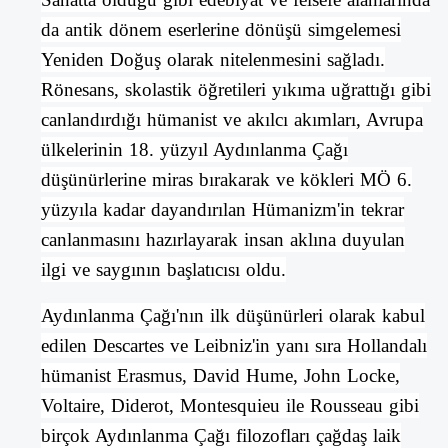
da antik dönem eserlerine dönüşü simgelemesi
Yeniden Doğuş olarak nitelenmesini sağladı.
Rönesans,
skolastik
öğretileri yıkıma uğrattığı gibi
canlandırdığı hümanist ve
akılcı
akımları,
Avrupa
ülkelerinin 18. yüzyıl
Aydınlanma Çağı
düşünürlerine miras bırakarak ve kökleri MÖ 6.
yüzyıla kadar dayandırılan
Hümanizm
'in tekrar
canlanmasını hazırlayarak insan aklına duyulan
ilgi ve saygının başlatıcısı oldu.
Aydınlanma Çağı
'nın ilk düşünürleri olarak kabul
edilen
Descartes
ve
Leibniz
'in yanı sıra
Hollandalı
hümanist
Erasmus
,
David Hume
,
John Locke
,
Voltaire
,
Diderot
,
Montesquieu
ile
Rousseau
gibi
birçok
Aydınlanma Çağı
filozofları çağdaş laik