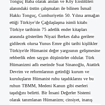
Tonguç Baba olarak anılan ve
Köy Enstitüleri
alanındaki üstün çalışmaları ile bilinen
İsmail
Hakkı Tonguç
,
Cumhuriyetin
50. Yılına armağan
ettiği
Türkiye’de Çağdaşlaşma
isimli kitabı
Türkiye
tarihinin 75 adetlik ender kitapları
arasında gösterilen
Niyazi Berkes
daha gerilere
gidilecek olursa
Yunus Emre
gibi tarihi kişilikler
Türkiye'de
Hümanist
değer yargısının gelişmesine
rehberlik eden saygın düşünürler oldular. Türk
Hümanizmi adlı eserinde Suat Sinanoğlu,
Atatürk
Devrim
ve reformlarının getirdiği kurum ve
kuruluşların
Hümanist
ruhu taşıdıklarını ve bu
ruhun
TBMM
,
Medeni Kanun
gibi eserleri
taşıdığını belirtti. Bir İnsani Değerler Sistemi
olarak tanımlanan
Hümanizm
; cinsiyet, inanış