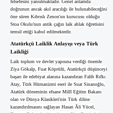
felsefesini yansıtmaktadır. Genel anlamda
doğrunun ancak
akıl
aracılığı ile bulunabileceğini
öne süren
Kıbrıslı Zenon
'un kurucusu olduğu
Stoa Okulu
'nun antik çağın
laik ahlak
öğretisini
temsil ettiği kabul edilmektedir.
Atatürkçü Laiklik Anlayışı veya Türk
Laikliği
Laik
toplum ve devlet yapısına verdiği önemle
Ziya Gökalp
,
Fuat Köprülü
,
Atatürkçü
düşünceyi
başarı ile edebiyat alanına kazandıran
Falih Rıfkı
Atay
, Türk Hümanizmi eseri ile
Suat Sinanoğlu
,
Atatürk
döneminin efsane Millî Eğitim Bakanı
olan ve Dünya Klasikleri'nin Türk diline
kazandırılmasını sağlayan
Hasan Âli Yücel
,