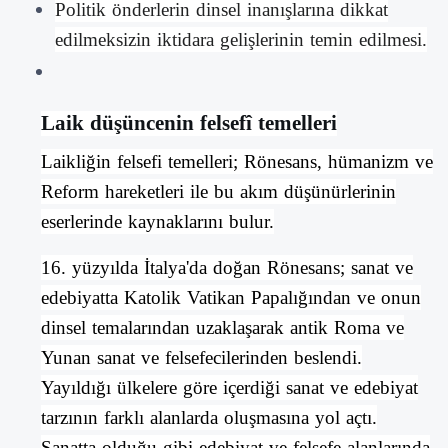
Politik önderlerin dinsel inanışlarına dikkat
edilmeksizin iktidara gelişlerinin temin edilmesi.
Laik düşüncenin felsefî temelleri
Laikliğin
felsefi temelleri;
Rönesans
,
hümanizm
ve
Reform
hareketleri ile bu akım düşünürlerinin
eserlerinde kaynaklarını bulur.
16. yüzyılda
İtalya
'da doğan Rönesans;
sanat
ve
edebiyatta
Katolik
Vatikan
Papalığından
ve onun
dinsel temalarından uzaklaşarak antik Roma ve
Yunan
sanat
ve
felsefecilerinden
beslendi.
Yayıldığı ülkelere göre içerdiği sanat ve edebiyat
tarzının farklı alanlarda oluşmasına yol açtı.
Sanatta olduğu gibi edebiyat ve felsefe alanlarında