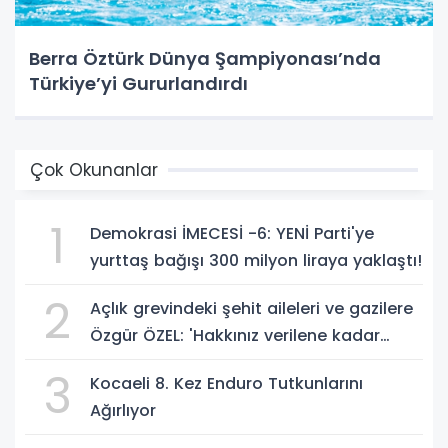
Berra Öztürk Dünya Şampiyonası’nda
Türkiye’yi Gururlandırdı
Çok Okunanlar
1
Demokrasi İMECESİ -6: YENİ Parti'ye
yurttaş bağışı 300 milyon liraya yaklaştı!
2
Açlık grevindeki şehit aileleri ve gazilere
Özgür ÖZEL: 'Hakkınız verilene kadar
yanınızdayız'
3
Kocaeli 8. Kez Enduro Tutkunlarını
Ağırlıyor