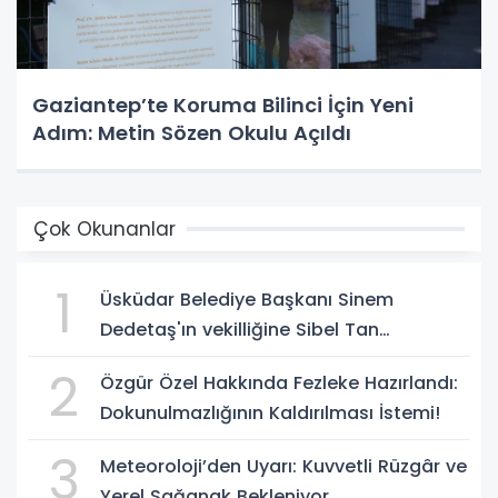
Gaziantep’te Koruma Bilinci İçin Yeni
Adım: Metin Sözen Okulu Açıldı
Çok Okunanlar
1
Üsküdar Belediye Başkanı Sinem
Dedetaş'ın vekilliğine Sibel Tan
Çetinkaya seçildi!
2
Özgür Özel Hakkında Fezleke Hazırlandı:
Dokunulmazlığının Kaldırılması İstemi!
3
Meteoroloji’den Uyarı: Kuvvetli Rüzgâr ve
Yerel Sağanak Bekleniyor