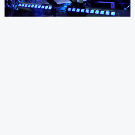
Festival kapsamında Batı Park’ta düzenlenen
konserde şarkılarını seslendiren Kıraç, kendine
özgü yorumu ve efsanevi şarkılarıyla
Samsunlulara festival coşkusunu yaşattı.