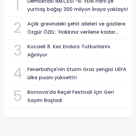
1
Demokrasi İMECESİ -6: YENİ Parti'ye
yurttaş bağışı 300 milyon liraya yaklaştı!
2
Açlık grevindeki şehit aileleri ve gazilere
Özgür ÖZEL: 'Hakkınız verilene kadar
yanınızdayız'
3
Kocaeli 8. Kez Enduro Tutkunlarını
Ağırlıyor
4
Fenerbahçe'nin Sturm Graz yengisi UEFA
ülke puanı yükseltti!
5
Bornova’da Reçel Festivali İçin Geri
Sayım Başladı