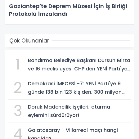
Gaziantep’te Deprem Müzesi İçin İş Birliği
Protokolü İmzalandı
Çok Okunanlar
1
Bandırma Belediye Başkanı Dursun Mirza
ve 16 meclis üyesi CHP'den YENİ Parti'ye
geçti!
2
Demokrasi İMECESİ -7: YENİ Parti'ye 9
günde 138 bin 123 kişiden, 300 milyon
549 bin 594 TL. bağış
3
Doruk Madencilik işçileri, oturma
eylemini sürdürüyor!
4
Galatasaray - Villarreal maçı hangi
kanalda?