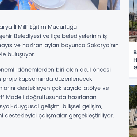
arya İl Millî Eğitim Müdürlüğü
ir Belediyesi ve ilçe belediyelerinin iş
r, mayıs ve haziran ayları boyunca Sakarya’nın
B
yle buluşuyor.
H
G
önemli dönemlerden biri olan okul öncesi
n proje kapsamında düzenlenecek
lanlarını destekleyen çok sayıda atölye ve
arif Modeli doğrultusunda hazırlanan
yal-duygusal gelişim, bilişsel gelişim,
 destekleyici çalışmalar gerçekleştiriliyor.