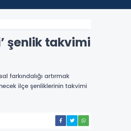
22:30
YENİ 
’ şenlik takvimi
l farkındalığı artırmak
cek ilçe şenliklerinin takvimi