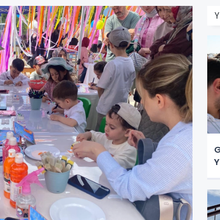
Y
G
Y