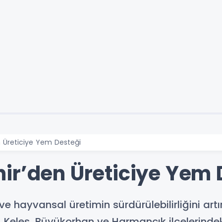
n Üreticiye Yem Desteği
ir’den Üreticiye Yem 
ve hayvansal üretimin sürdürülebilirliğini a
i, Keles, Büyükorhan ve Harmancık ilçelerin