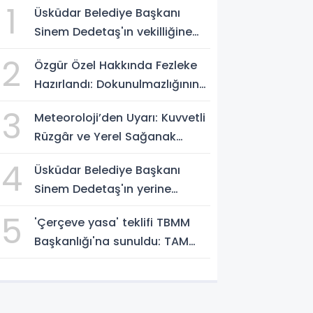
1
Üsküdar Belediye Başkanı
Sinem Dedetaş'ın vekilliğine
Sibel Tan Çetinkaya seçildi!
2
Özgür Özel Hakkında Fezleke
Hazırlandı: Dokunulmazlığının
Kaldırılması İstemi!
3
Meteoroloji’den Uyarı: Kuvvetli
Rüzgâr ve Yerel Sağanak
Bekleniyor
4
Üsküdar Belediye Başkanı
Sinem Dedetaş'ın yerine
başkanvekili seçiliyor
5
'Çerçeve yasa' teklifi TBMM
Başkanlığı'na sunuldu: TAM
METNİNİ SUNUYORUZ