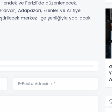
 Hendek ve Ferizli’de düzenlenecek.
erdivan, Adapazarı, Erenler ve Arifiye
eştirilecek merkez ilçe şenliğiyle yapılacak.
G
Y
A
E-Posta Adresiniz *
Ç