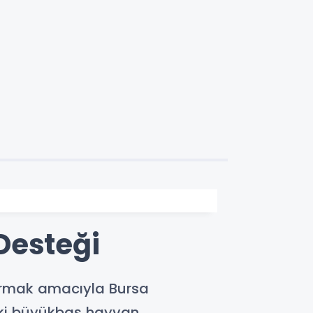
Desteği
rtırmak amacıyla Bursa
deki büyükbaş hayvan