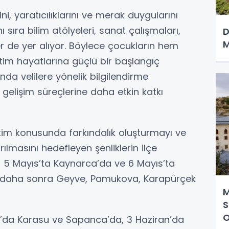
ni, yaratıcılıklarını ve merak duygularını
nı sıra bilim atölyeleri, sanat çalışmaları,
D
M
ler de yer alıyor. Böylece çocukların hem
im hayatlarına güçlü bir başlangıç
da velilere yönelik bilgilendirme
n gelişim süreçlerine daha etkin katkı
tim konusunda farkındalık oluşturmayı ve
rılmasını hedefleyen şenliklerin ilçe
r 5 Mayıs’ta Kaynarca’da ve 6 Mayıs’ta
am daha sonra Geyve, Pamukova, Karapürçek
M
S
O
ran’da Karasu ve Sapanca’da, 3 Haziran’da