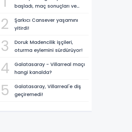
1
başladı, maç sonuçları ve
program!
2
Şarkıcı Cansever yaşamını
yitirdi!
3
Doruk Madencilik işçileri,
oturma eylemini sürdürüyor!
4
Galatasaray - Villarreal maçı
hangi kanalda?
5
Galatasaray, Villarreal'e diş
geçiremedi!