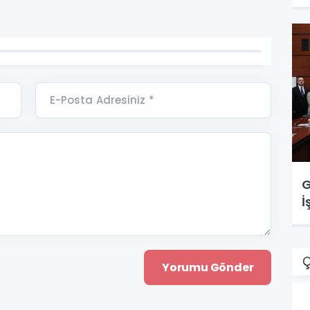
E-Posta Adresiniz *
G
İ
Ç