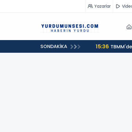
Yazarlar
Vide
15:36
SONDAKİKA
ğil, Erdoğan'ın önünü açmak'
TBMM'de 