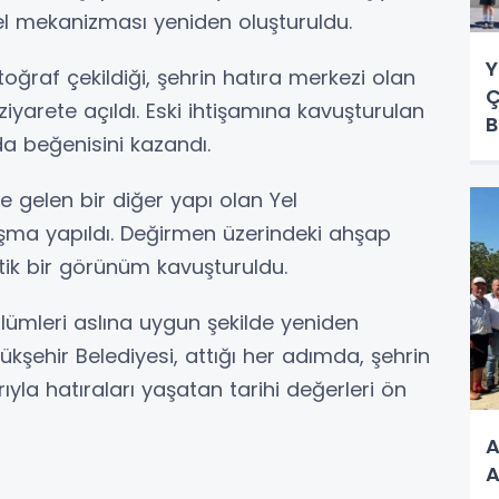
nel mekanizması yeniden oluşturuldu.
Y
oğraf çekildiği, şehrin hatıra merkezi olan
Ç
yarete açıldı. Eski ihtişamına kavuşturulan
B
da beğenisini kazandı.
e gelen bir diğer yapı olan Yel
şma yapıldı. Değirmen üzerindeki ahşap
tik bir görünüm kavuşturuldu.
ölümleri aslına uygun şekilde yeniden
yükşehir Belediyesi, attığı her adımda, şehrin
ıyla hatıraları yaşatan tarihi değerleri ön
A
A