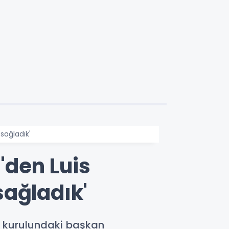
sağladık'
'den Luis
sağladık'
l kurulundaki başkan