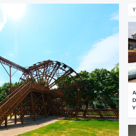
Y
A
D
Y