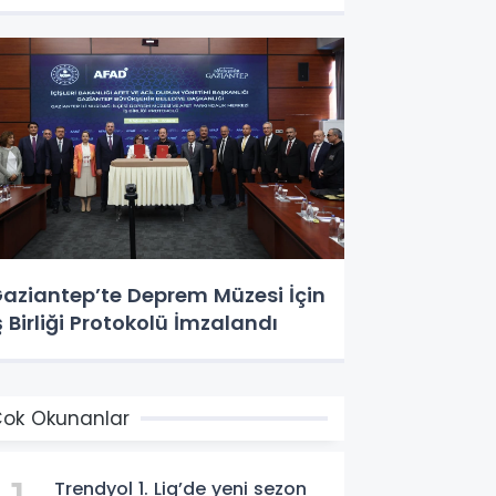
aziantep’te Deprem Müzesi İçin
ş Birliği Protokolü İmzalandı
ok Okunanlar
Trendyol 1. Lig’de yeni sezon