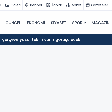
o
Galeri
Rehber
İlanlar
Anket
Gazeteler
GÜNCEL
EKONOMİ
SİYASET
SPOR
MAGAZİN
'çerçeve yasa' teklifi yarın görüşülecek!