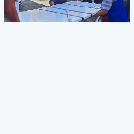
Büyükşehir Belediyesi Sosyal Hizmetler Dairesi
Başkanlığı koordinasyonunda yürütülen
program kapsamında, Trabzon'da ikamet
eden ihtiyaç sahibi yatağa bağımlı
vatandaşlara hasta yatağı ve karyolası
desteği sağlanıyor.
Bu doğrultuda 2025 yılında 156 adet hasta
karyolası ve yatağı ihtiyaç sahiplerine
ulaştırılırken, 2026 yılının ilk altı aylık