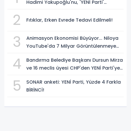
Hadimi Yakupoğlu'nu, 'YENİ Parti'
temsilcisi olarak atadı!
2
Fıtıklar, Erken Evrede Tedavi Edilmeli!
3
Animasyon Ekonomisi Büyüyor... Niloya
YouTube'da 7 Milyar Görüntülenmeye
Ulaştı
4
Bandırma Belediye Başkanı Dursun Mirza
ve 16 meclis üyesi CHP'den YENİ Parti'ye
geçti!
5
SONAR anketi: YENİ Parti, Yüzde 4 Farkla
BİRİNCİ!