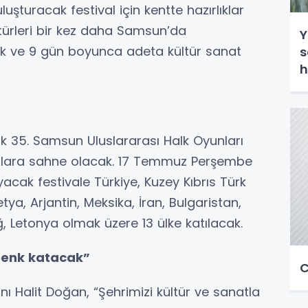
luşturacak festival için kentte hazırlıklar
ltürleri bir kez daha Samsun’da
Y
ek ve 9 gün boyunca adeta kültür sanat
s
h
k 35. Samsun Uluslararası Halk Oyunları
anlara sahne olacak. 17 Temmuz Perşembe
yacak festivale Türkiye, Kuzey Kıbrıs Türk
ya, Arjantin, Meksika, İran, Bulgaristan,
, Letonya olmak üzere 13 ülke katılacak.
ahenk katacak”
C
 Halit Doğan, “Şehrimizi kültür ve sanatla