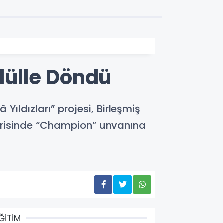
ülle Döndü
Yıldızları” projesi, Birleşmiş
gorisinde “Champion” unvanına
ĞİTİM