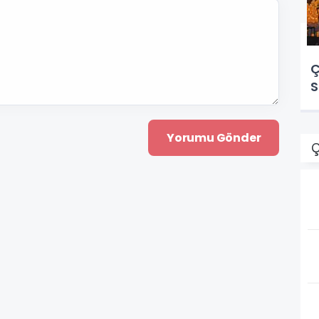
Ç
S
Ç