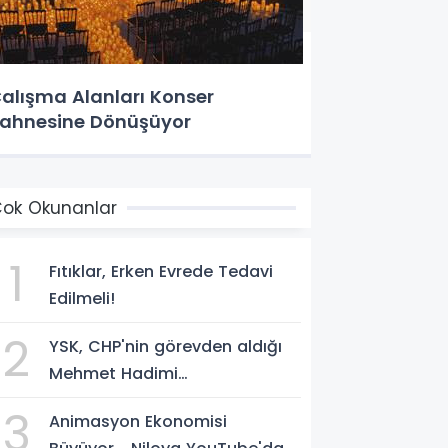
alışma Alanları Konser
ahnesine Dönüşüyor
ok Okunanlar
1
Fıtıklar, Erken Evrede Tedavi
Edilmeli!
2
YSK, CHP'nin görevden aldığı
Mehmet Hadimi
Yakupoğlu'nu, 'YENİ Parti'
3
Animasyon Ekonomisi
temsilcisi olarak atadı!