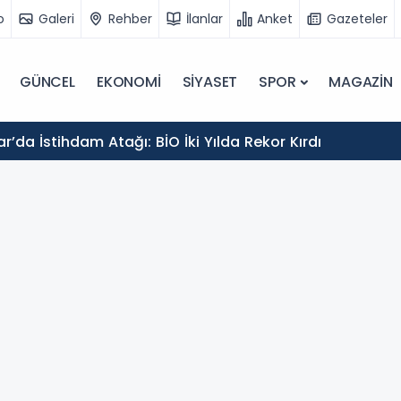
o
Galeri
Rehber
İlanlar
Anket
Gazeteler
GÜNCEL
EKONOMİ
SİYASET
SPOR
MAGAZİN
r’da İstihdam Atağı: BİO İki Yılda Rekor Kırdı