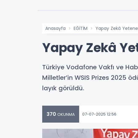
Anasayfa
EĞİTİM
Yapay Zekâ Yetene
Yapay Zekâ Ye
Türkiye Vodafone Vakfı ve Habita
Milletler’in WSIS Prizes 2025 
layık görüldü.
370
07-07-2025 12:56
OKUNMA