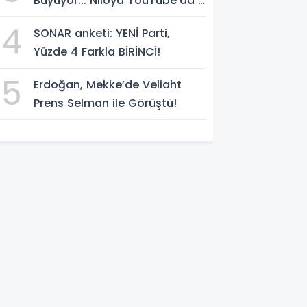
Büyüyor... Niloya YouTube'da 7
Milyar Görüntülenmeye Ulaştı
4
SONAR anketi: YENİ Parti,
Yüzde 4 Farkla BİRİNCİ!
5
Erdoğan, Mekke’de Veliaht
Prens Selman ile Görüştü!