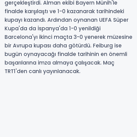
gerçekleştirdi. Alman ekibi Bayern Münih'le
finalde karşılaştı ve 1-0 kazanarak tarihindeki
kupayı kazandı. Ardından oynanan UEFA Süper
Kupa'da da İspanya'da 1-0 yenildiği
Barcelona'yı ikinci maçta 3-0 yenerek müzesine
bir Avrupa kupası daha götürdü. Feiburg ise
bugün oynayacağı finalde tarihinin en önemli
başarılarına imza almaya çalışacak. Maç
TRT1'den canlı yayınlanacak.
20-05-2026 18:46
353
OKUNMA
Güncelleme : 20-05-2026 19:05