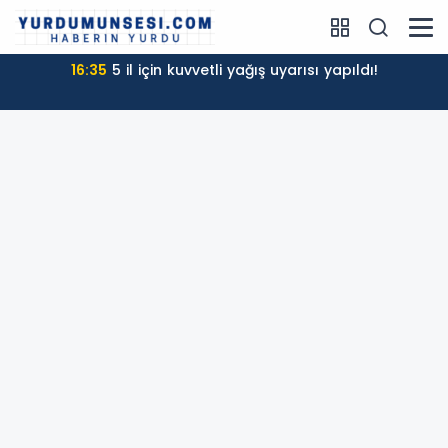
l için kuvvetli yağış uyarısı yapıldı!
16:12
Hukukçulardan 'çerçeve yasa'ya tepki: 'Amacı
sorunları ç