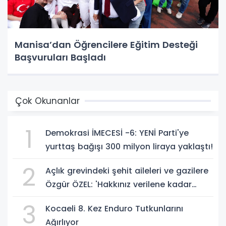
Manisa’dan Öğrencilere Eğitim Desteği
Başvuruları Başladı
Çok Okunanlar
1
Demokrasi İMECESİ -6: YENİ Parti'ye
yurttaş bağışı 300 milyon liraya yaklaştı!
2
Açlık grevindeki şehit aileleri ve gazilere
Özgür ÖZEL: 'Hakkınız verilene kadar
yanınızdayız'
3
Kocaeli 8. Kez Enduro Tutkunlarını
Ağırlıyor